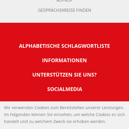
AUFRUF
GESPRÄCHSKREISE FINDEN
ALPHABETISCHE SCHLAGWORTLISTE
INFORMATIONEN
Warum NachDenkSeiten
UNTERSTÜTZEN SIE UNS?
Wer steckt dahinter
Der Förderverein: IQM
SOCIALMEDIA
Tipps zur Nutzung der NachDenkSeiten
Allgemeine Spendeninformationen
Banner und E-Mail-Signaturen
IMPRESSUM
Werden Sie Fördermitglied
Wir verwenden Cookies zum Bereitstellen unserer Leistungen.
Links
Im Folgenden können Sie einsehen, um welche Cookies es sich
Spenden Sie Online
DATENSCHUTZERKLÄRUNG
Kontakt
handelt und zu welchem Zweck sie erhoben werden.