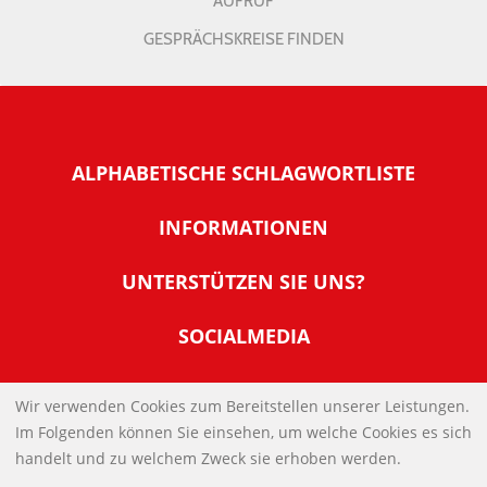
AUFRUF
GESPRÄCHSKREISE FINDEN
ALPHABETISCHE SCHLAGWORTLISTE
INFORMATIONEN
Warum NachDenkSeiten
UNTERSTÜTZEN SIE UNS?
Wer steckt dahinter
Der Förderverein: IQM
SOCIALMEDIA
Tipps zur Nutzung der NachDenkSeiten
Allgemeine Spendeninformationen
Banner und E-Mail-Signaturen
IMPRESSUM
Werden Sie Fördermitglied
Wir verwenden Cookies zum Bereitstellen unserer Leistungen.
Links
Im Folgenden können Sie einsehen, um welche Cookies es sich
Spenden Sie Online
DATENSCHUTZERKLÄRUNG
Kontakt
handelt und zu welchem Zweck sie erhoben werden.