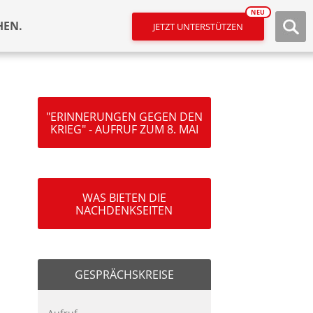
NEU
HEN.
JETZT UNTERSTÜTZEN
"ERINNERUNGEN GEGEN DEN
KRIEG" - AUFRUF ZUM 8. MAI
WAS BIETEN DIE
NACHDENKSEITEN
GESPRÄCHSKREISE