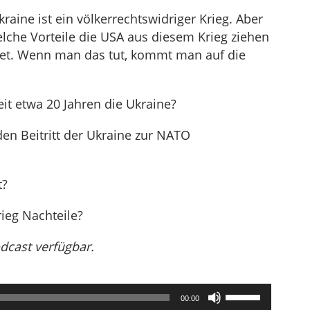
raine ist ein völkerrechtswidriger Krieg. Aber
elche Vorteile die USA aus diesem Krieg ziehen
det. Wenn man das tut, kommt man auf die
it etwa 20 Jahren die Ukraine?
den Beitritt der Ukraine zur NATO
t?
ieg Nachteile?
odcast verfügbar.
Pfeiltasten
00:00
Hoch/Runter