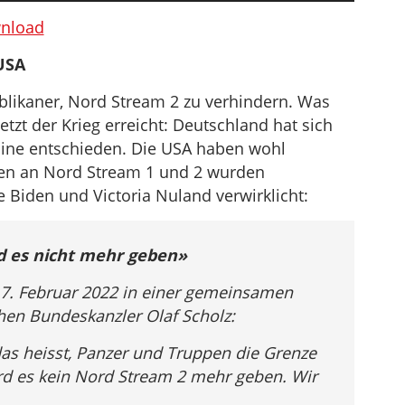
benutzen,
nload
um
 USA
die
Lautstärke
blikaner, Nord Stream 2 zu verhindern. Was
zu
jetzt der Krieg erreicht: Deutschland hat sich
regeln.
line entschieden. Die USA haben wohl
ten an Nord Stream 1 und 2 wurden
 Biden und Victoria Nuland verwirklicht:
d es nicht mehr geben»
 7. Februar 2022 in einer gemeinsamen
en Bundeskanzler Olaf Scholz:
as heisst, Panzer und Truppen die Grenze
rd es kein Nord Stream 2 mehr geben. Wir