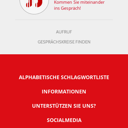
Kommen Sie miteinander
ins Gespräch!
AUFRUF
GESPRÄCHSKREISE FINDEN
ALPHABETISCHE SCHLAGWORTLISTE
INFORMATIONEN
Warum NachDenkSeiten
UNTERSTÜTZEN SIE UNS?
Wer steckt dahinter
Der Förderverein: IQM
SOCIALMEDIA
Tipps zur Nutzung der NachDenkSeiten
Allgemeine Spendeninformationen