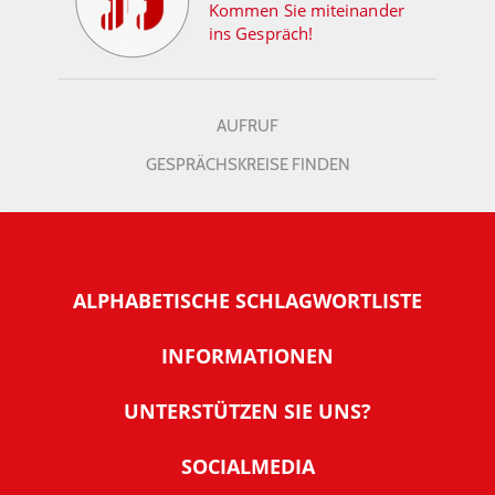
Kommen Sie miteinander
ins Gespräch!
AUFRUF
GESPRÄCHSKREISE FINDEN
ALPHABETISCHE SCHLAGWORTLISTE
INFORMATIONEN
Warum NachDenkSeiten
UNTERSTÜTZEN SIE UNS?
Wer steckt dahinter
Der Förderverein: IQM
SOCIALMEDIA
Tipps zur Nutzung der NachDenkSeiten
Allgemeine Spendeninformationen