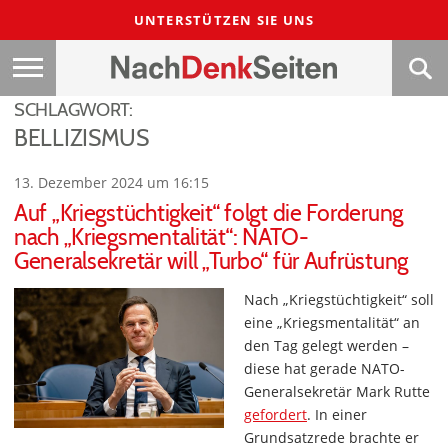
UNTERSTÜTZEN SIE UNS
SCHLAGWORT:
BELLIZISMUS
13. Dezember 2024 um 16:15
Auf „Kriegstüchtigkeit“ folgt die Forderung
nach „Kriegsmentalität“: NATO-
Generalsekretär will „Turbo“ für Aufrüstung
Nach „Kriegstüchtigkeit“ soll
eine „Kriegsmentalität“ an
den Tag gelegt werden –
diese hat gerade NATO-
Generalsekretär Mark Rutte
gefordert
. In einer
Grundsatzrede brachte er