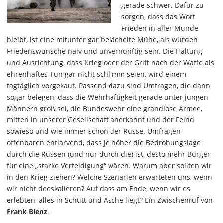
gerade schwer. Dafür zu
sorgen, dass das Wort
Frieden in aller Munde
bleibt, ist eine mitunter gar belächelte Mühe, als würden
Friedenswünsche naiv und unvernünftig sein. Die Haltung
und Ausrichtung, dass Krieg oder der Griff nach der Waffe als
ehrenhaftes Tun gar nicht schlimm seien, wird einem
tagtäglich vorgekaut. Passend dazu sind Umfragen, die dann
sogar belegen, dass die Wehrhaftigkeit gerade unter jungen
Männern groß sei, die Bundeswehr eine grandiose Armee,
mitten in unserer Gesellschaft anerkannt und der Feind
sowieso und wie immer schon der Russe. Umfragen
offenbaren entlarvend, dass je höher die Bedrohungslage
durch die Russen (und nur durch die) ist, desto mehr Bürger
für eine „starke Verteidigung“ wären. Warum aber sollten wir
in den Krieg ziehen? Welche Szenarien erwarteten uns, wenn
wir nicht deeskalieren? Auf dass am Ende, wenn wir es
erlebten, alles in Schutt und Asche liegt? Ein Zwischenruf von
Frank Blenz
.