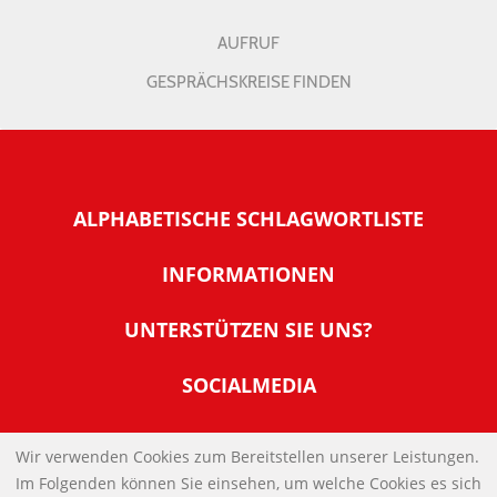
AUFRUF
GESPRÄCHSKREISE FINDEN
ALPHABETISCHE SCHLAGWORTLISTE
INFORMATIONEN
Warum NachDenkSeiten
UNTERSTÜTZEN SIE UNS?
Wer steckt dahinter
Der Förderverein: IQM
SOCIALMEDIA
Tipps zur Nutzung der NachDenkSeiten
Allgemeine Spendeninformationen
Banner und E-Mail-Signaturen
IMPRESSUM
Werden Sie Fördermitglied
Wir verwenden Cookies zum Bereitstellen unserer Leistungen.
Links
Im Folgenden können Sie einsehen, um welche Cookies es sich
Spenden Sie Online
DATENSCHUTZERKLÄRUNG