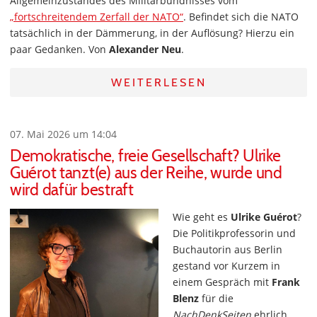
Allgemeinzustandes des Militärbündnisses vom
„fortschreitendem Zerfall der NATO“
. Befindet sich die NATO
tatsächlich in der Dämmerung, in der Auflösung? Hierzu ein
paar Gedanken. Von
Alexander Neu
.
WEITERLESEN
07. Mai 2026 um 14:04
Demokratische, freie Gesellschaft? Ulrike
Guérot tanzt(e) aus der Reihe, wurde und
wird dafür bestraft
Wie geht es
Ulrike Guérot
?
Die Politikprofessorin und
Buchautorin aus Berlin
gestand vor Kurzem in
einem Gespräch mit
Frank
Blenz
für die
NachDenkSeiten
ehrlich