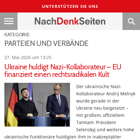
UNTERSTÜTZEN SIE UNS
KATEGORIE:
PARTEIEN UND VERBÄNDE
27. Mai 2026 um 13:25
Ukraine huldigt Nazi-Kollaborateur – EU
finanziert einen rechtsradikalen Kult
Der ukrainische Nazi-
Kollaborateur Andrij Melnyk
wurde gerade in der
Ukraine neu beigesetzt –
mit großem, offiziellem
Tamtam: Präsident
Selenskyj und weitere hohe
ukrainische Funktionäre huldigten ihm in inakzeptabler