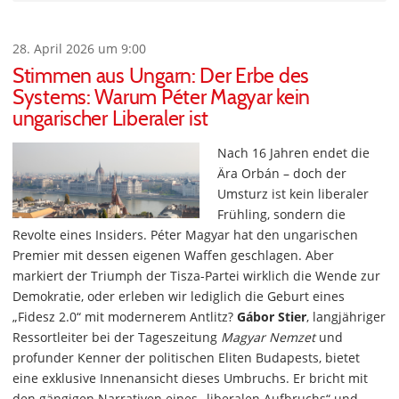
28. April 2026 um 9:00
Stimmen aus Ungarn: Der Erbe des
Systems: Warum Péter Magyar kein
ungarischer Liberaler ist
Nach 16 Jahren endet die
Ära Orbán – doch der
Umsturz ist kein liberaler
Frühling, sondern die
Revolte eines Insiders. Péter Magyar hat den ungarischen
Premier mit dessen eigenen Waffen geschlagen. Aber
markiert der Triumph der Tisza-Partei wirklich die Wende zur
Demokratie, oder erleben wir lediglich die Geburt eines
„Fidesz 2.0“ mit modernerem Antlitz?
Gábor Stier
, langjähriger
Ressortleiter bei der Tageszeitung
Magyar Nemzet
und
profunder Kenner der politischen Eliten Budapests, bietet
eine exklusive Innenansicht dieses Umbruchs. Er bricht mit
den gängigen Narrativen eines „liberalen Aufbruchs“ und