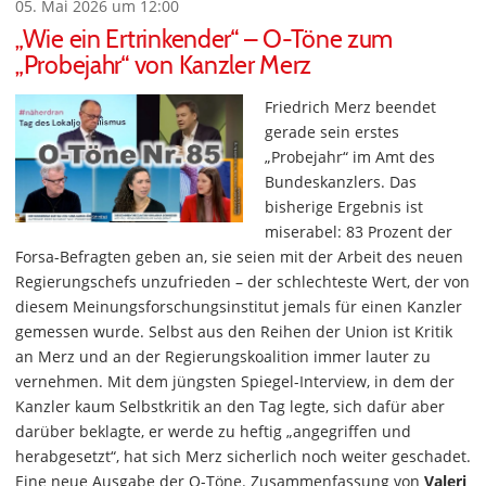
05. Mai 2026 um 12:00
„Wie ein Ertrinkender“ – O-Töne zum
„Probejahr“ von Kanzler Merz
Friedrich Merz beendet
gerade sein erstes
„Probejahr“ im Amt des
Bundeskanzlers. Das
bisherige Ergebnis ist
miserabel: 83 Prozent der
Forsa-Befragten geben an, sie seien mit der Arbeit des neuen
Regierungschefs unzufrieden – der schlechteste Wert, der von
diesem Meinungsforschungsinstitut jemals für einen Kanzler
gemessen wurde.
Selbst aus den Reihen der Union ist Kritik
an Merz und an der Regierungskoalition immer lauter zu
vernehmen. Mit dem jüngsten Spiegel-Interview, in dem der
Kanzler kaum Selbstkritik an den Tag legte, sich dafür aber
darüber beklagte, er werde zu heftig „angegriffen und
herabgesetzt“, hat sich Merz sicherlich noch weiter geschadet.
Eine neue Ausgabe der O-Töne. Zusammenfassung von
Valeri