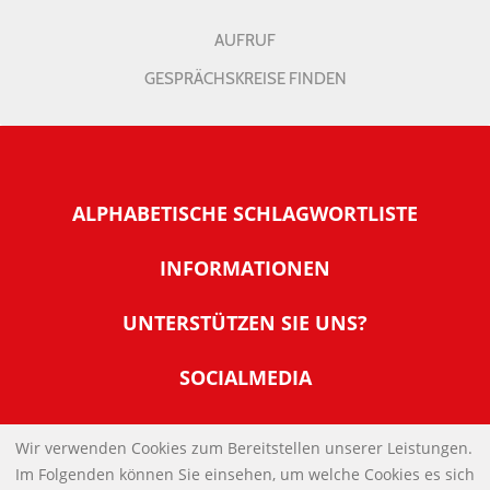
AUFRUF
GESPRÄCHSKREISE FINDEN
ALPHABETISCHE SCHLAGWORTLISTE
INFORMATIONEN
Warum NachDenkSeiten
UNTERSTÜTZEN SIE UNS?
Wer steckt dahinter
Der Förderverein: IQM
SOCIALMEDIA
Tipps zur Nutzung der NachDenkSeiten
Allgemeine Spendeninformationen
Banner und E-Mail-Signaturen
IMPRESSUM
Werden Sie Fördermitglied
Wir verwenden Cookies zum Bereitstellen unserer Leistungen.
Links
Im Folgenden können Sie einsehen, um welche Cookies es sich
Spenden Sie Online
DATENSCHUTZERKLÄRUNG