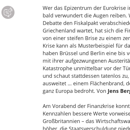
Wer das Epizentrum der Eurokrise in
bald verwundert die Augen reiben
Debatte den Fiskalpakt verabschied
Griechenland wartet, hat sich die 
von einer steifen Brise zu einem ze
Krise kann als Musterbeispiel für 
haben Brüssel und Berlin eine bis 
mit ihrer aufgezwungenen Austeritätsp
Katastrophe unmittelbar vor der Tür
und schaut stattdessen tatenlos zu,
ausweitet … einem Flächenbrand, d
ganz Europa bedroht. Von
Jens Ber
Am Vorabend der Finanzkrise konnte
Kennzahlen bessere Werte vorweisen
Großbritannien – das Wirtschafts
höher, die Staatsverschuldung niedri