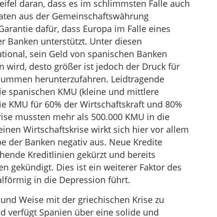
ifel daran, dass es im schlimmsten Falle auch
taaten aus der Gemeinschaftswährung
Garantie dafür, dass Europa im Falle eines
er Banken unterstützt. Unter diesen
rational, sein Geld von spanischen Banken
 wird, desto größer ist jedoch der Druck für
zsummen herunterzufahren. Leidtragende
e spanischen KMU (kleine und mittlere
ie KMU für 60% der Wirtschaftskraft und 80%
Krise mussten mehr als 500.000 KMU in die
nen Wirtschaftskrise wirkt sich hier vor allem
be der Banken negativ aus. Neue Kredite
ende Kreditlinien gekürzt und bereits
n gekündigt. Dies ist ein weiterer Faktor des
alförmig in die Depression führt.
t und Weise mit der griechischen Krise zu
nd verfügt Spanien über eine solide und