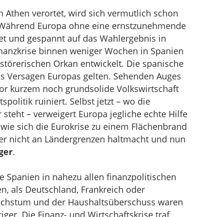
 Athen verortet, wird sich vermutlich schon
. Während Europa ohne eine ernstzunehmende
et und gespannt auf das Wahlergebnis in
Finanzkrise binnen weniger Wochen in Spanien
rstörerischen Orkan entwickelt. Die spanische
das Versagen Europas gelten. Sehenden Auges
vor kurzem noch grundsolide Volkswirtschaft
olitik ruiniert. Selbst jetzt – wo die
 steht – verweigert Europa jegliche echte Hilfe
 wie sich die Eurokrise zu einem Flächenbrand
er nicht an Ländergrenzen haltmacht und nun
ger
.
 Spanien in nahezu allen finanzpolitischen
, als Deutschland, Frankreich oder
wachstum und der Haushaltsüberschuss waren
ger. Die Finanz- und Wirtschaftskrise traf