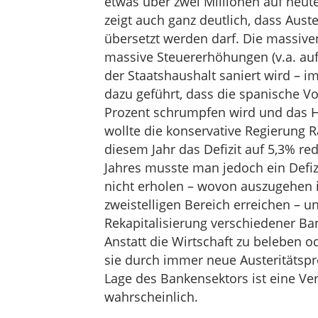
etwas über zwei Millionen auf heute
zeigt auch ganz deutlich, dass Auster
übersetzt werden darf. Die massive
massive Steuererhöhungen (v.a. au
der Staatshaushalt saniert wird – im
dazu geführt, dass die spanische V
Prozent schrumpfen wird und das Ha
wollte die konservative Regierung 
diesem Jahr das Defizit auf 5,3% red
Jahres musste man jedoch ein Defizi
nicht erholen – wovon auszugehen is
zweistelligen Bereich erreichen – u
Rekapitalisierung verschiedener Ba
Anstatt die Wirtschaft zu beleben o
sie durch immer neue Austeritäts
Lage des Bankensektors ist eine Ve
wahrscheinlich.