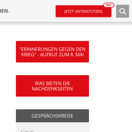
NEU
HEN.
JETZT UNTERSTÜTZEN
"ERINNERUNGEN GEGEN DEN
KRIEG" - AUFRUF ZUM 8. MAI
WAS BIETEN DIE
NACHDENKSEITEN
GESPRÄCHSKREISE