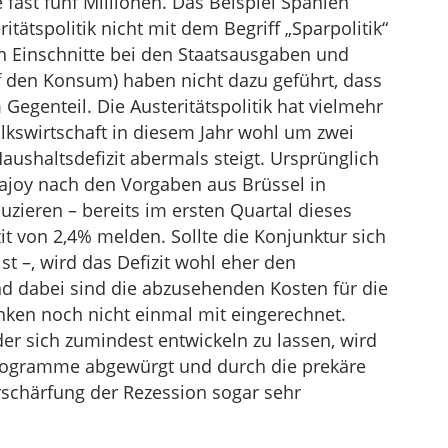
 fast fünf Millionen. Das Beispiel Spanien
itätspolitik nicht mit dem Begriff „Sparpolitik“
n Einschnitte bei den Staatsausgaben und
f den Konsum) haben nicht dazu geführt, dass
 Gegenteil. Die Austeritätspolitik hat vielmehr
olkswirtschaft in diesem Jahr wohl um zwei
ushaltsdefizit abermals steigt. Ursprünglich
Rajoy nach den Vorgaben aus Brüssel in
uzieren – bereits im ersten Quartal dieses
t von 2,4% melden. Sollte die Konjunktur sich
t –, wird das Defizit wohl eher den
nd dabei sind die abzusehenden Kosten für die
nken noch nicht einmal mit eingerechnet.
der sich zumindest entwickeln zu lassen, wird
programme abgewürgt und durch die prekäre
rschärfung der Rezession sogar sehr