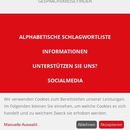
GESPRÄCHSKREISE FINDEN
ALPHABETISCHE SCHLAGWORTLISTE
INFORMATIONEN
Warum NachDenkSeiten
UNTERSTÜTZEN SIE UNS?
Wer steckt dahinter
Der Förderverein: IQM
SOCIALMEDIA
Tipps zur Nutzung der NachDenkSeiten
Allgemeine Spendeninformationen
Banner und E-Mail-Signaturen
IMPRESSUM
Werden Sie Fördermitglied
Wir verwenden Cookies zum Bereitstellen unserer Leistungen.
Links
Im Folgenden können Sie einsehen, um welche Cookies es sich
Spenden Sie Online
DATENSCHUTZERKLÄRUNG
Kontakt
handelt und zu welchem Zweck sie erhoben werden.
Impressum
Manuelle Auswahl
...
Ablehnen
Akzeptieren