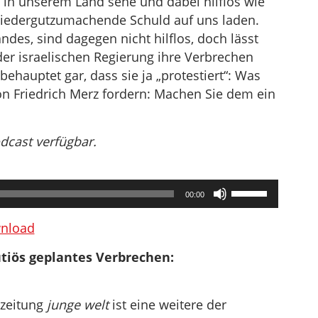
er in unserem Land sehe und dabei hilflos wie
t wiedergutzumachende Schuld auf uns laden.
ndes, sind dagegen nicht hilflos, doch lässt
er israelischen Regierung ihre Verbrechen
behauptet gar, dass sie ja „protestiert“: Was
n Friedrich Merz fordern: Machen Sie dem ein
odcast verfügbar.
Pfeiltasten
00:00
Hoch/Runter
benutzen,
nload
um
utiös geplantes Verbrechen:
die
Lautstärke
zu
szeitung
junge welt
ist eine weitere der
regeln.