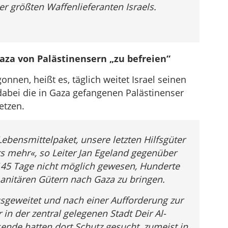
er größten Waffenlieferanten Israels.
Gaza von Palästinensern „zu befreien“
nen, heißt es, täglich weitet Israel seinen
dabei die in Gaza gefangenen Palästinenser
etzen.
 Lebensmittelpaket, unsere letzten Hilfsgüter
hts mehr«, so Leiter Jan Egeland gegenüber
 145 Tage nicht möglich gewesen, Hunderte
nitären Gütern nach Gaza zu bringen.
ausgeweitet und nach einer Aufforderung zur
n der zentral gelegenen Stadt Deir Al-
ende hatten dort Schutz gesucht, zumeist in