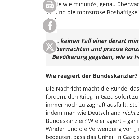
Worte wie minutiös, genau überwac
sie sind die monströse Boshaftigke
darf.
„
… keinen Fall einer derart mi
überwachten und präzise konz
Bevölkerung gegeben, wie es he
Wie reagiert der Bundeskanzler? S
Die Nachricht macht die Runde, da
fordern, den Krieg in Gaza sofort z
immer noch zu zaghaft ausfällt. Ste
indem man wie Deutschland
nicht
z
Bundeskanzler? Wie er agiert – gar 
Winden und die Verwendung von „in 
bedeuten, dass das Unheil in Gaza si