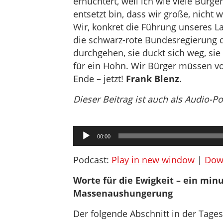
ernüchtert, weil ich wie viele Bürg
entsetzt bin, dass wir große, nich
Wir, konkret die Führung unseres La
die schwarz-rote Bundesregierung d
durchgehen, sie duckt sich weg, sie 
für ein Hohn. Wir Bürger müssen vo
Ende – jetzt!
Frank Blenz
.
Dieser Beitrag ist auch als Audio-P
Audio-
00:00
Player
Podcast:
Play in new window
|
Dow
Worte für die Ewigkeit – ein min
Massenaushungerung
Der folgende Abschnitt in der Tage