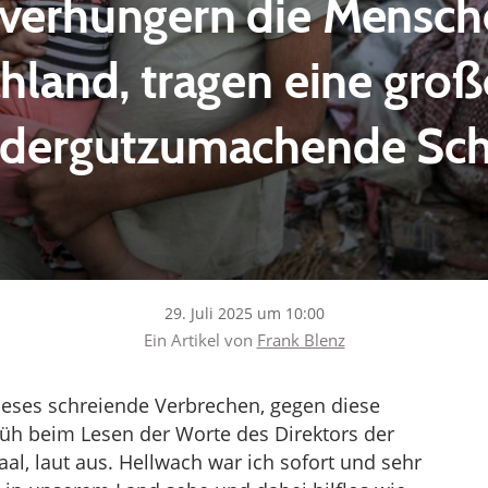
 verhungern die Mensche
hland, tragen eine große
edergutzumachende Sch
29. Juli 2025 um 10:00
Ein Artikel von
Frank Blenz
dieses schreiende Verbrechen, gegen diese
früh beim Lesen der Worte des Direktors der
l, laut aus. Hellwach war ich sofort und sehr