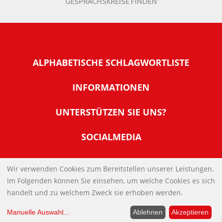
GESPRÄCHSKREISE FINDEN
ALPHABETISCHE SCHLAGWORTLISTE
INFORMATIONEN
Warum NachDenkSeiten
UNTERSTÜTZEN SIE UNS?
Wer steckt dahinter
Der Förderverein: IQM
SOCIALMEDIA
Tipps zur Nutzung der NachDenkSeiten
Allgemeine Spendeninformationen
Banner und E-Mail-Signaturen
IMPRESSUM
Werden Sie Fördermitglied
Wir verwenden Cookies zum Bereitstellen unserer Leistungen.
Links
Im Folgenden können Sie einsehen, um welche Cookies es sich
Spenden Sie Online
DATENSCHUTZERKLÄRUNG
Kontakt
handelt und zu welchem Zweck sie erhoben werden.
Impressum
Manuelle Auswahl
...
Ablehnen
Akzeptieren