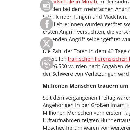
Grundschule in Minab
, in der süd
wurden bei dem mehrfachen Angriff
Schulkinder, Jungen und Mädchen, i
und Lehrerinnen wurden getötet sow
ersten Angriff versuchten, die vers
folgenden Angriff selber getötet wu
Die Zahl der Toten in dem 40 Tage 
offiziellen
Iranischen Forensischen
als 26.500 wurden nach Angaben de
der Schwere von Verletzungen wird 
Millionen Menschen trauern um
Seit dem vergangenen Freitag ware
Angehörigen in der Großen Imam K
Millionen Menschen vom ersten Tag 
Luftaufnahmen zeigten Hunderttaus
Moschee herum waren von weiteren 