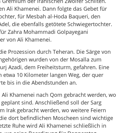
n Gremium der iranischen Zwölfer Schiiten.
n Ali Khamenei. Dann folgte das Gebet für
ochter, für Mesbah al-Hoda Baqueri, den
l, die ebenfalls getötete Schwiegertochter.
ch für Zahra Mohammadi Golpayegani
ter von Ali Khamenei.
e Prozession durch Teheran. Die Särge von
angehörigen wurden von der Mosalla zum
rj Azadi, dem Freiheitsturm, gefahren. Eine
etwa 10 Kilometer langen Weg, der quer
rte bis in die Abendstunden an.
von Ali Khamenei nach Qom gebracht werden, wo
 geplant sind. Anschließend soll der Sarg
m Irak gebracht werden, wo weitere Feiern
die dort befindlichen Moscheen sind wichtige
letzte Ruhe wird Ali Khamenei schließlich in