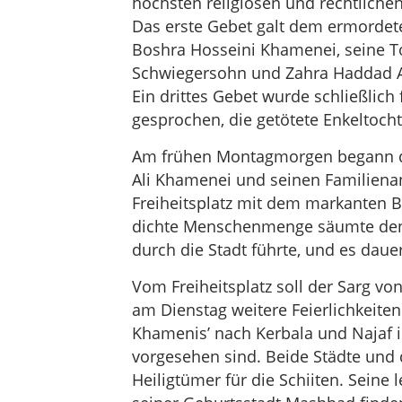
höchsten religiösen und rechtliche
Das erste Gebet galt dem ermordete
Boshra Hosseini Khamenei, seine T
Schwiegersohn und Zahra Haddad Ade
Ein drittes Gebet wurde schließli
gesprochen, die getötete Enkeltoch
Am frühen Montagmorgen begann di
Ali Khamenei und seinen Familien
Freiheitsplatz mit dem markanten Bu
dichte Menschenmenge säumte den 
durch die Stadt führte, und es daue
Vom Freiheitsplatz soll der Sarg 
am Dienstag weitere Feierlichkeiten
Khamenis’ nach Kerbala und Najaf i
vorgesehen sind. Beide Städte und 
Heiligtümer für die Schiiten. Seine 