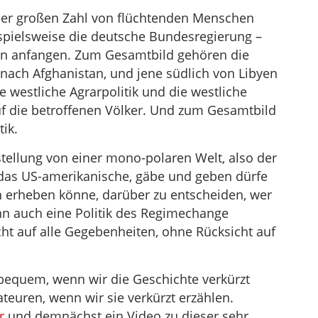
 der großen Zahl von flüchtenden Menschen
spielsweise die deutsche Bundesregierung –
ien anfangen. Zum Gesamtbild gehören die
 nach Afghanistan, und jene südlich von Libyen
e westliche Agrarpolitik und die westliche
uf die betroffenen Völker. Und zum Gesamtbild
ik.
ellung von einer mono-polaren Welt, also der
 das US-amerikanische, gäbe und geben dürfe
 erheben könne, darüber zu entscheiden, wer
nn auch eine Politik des Regimechange
ht auf alle Gegebenheiten, ohne Rücksicht auf
bequem, wenn wir die Geschichte verkürzt
teuren, wenn wir sie verkürzt erzählen.
r
und demnächst ein Video zu dieser sehr