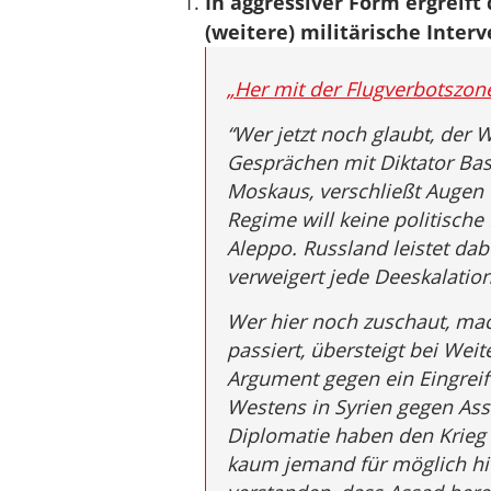
In aggressiver Form ergreift
(weitere) militärische Inter
„Her mit der Flugverbotszon
“Wer jetzt noch glaubt, der 
Gesprächen mit Diktator Basc
Moskaus, verschließt Augen u
Regime will keine politische 
Aleppo. Russland leistet dab
verweigert jede Deeskalation
Wer hier noch zuschaut, mach
passiert, übersteigt bei Wei
Argument gegen ein Eingreife
Westens in Syrien gegen Ass
Diplomatie haben den Krieg i
kaum jemand für möglich hie