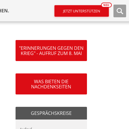
NEU
HEN.
JETZT UNTERSTÜTZEN
"ERINNERUNGEN GEGEN DEN
KRIEG" - AUFRUF ZUM 8. MAI
WAS BIETEN DIE
NACHDENKSEITEN
GESPRÄCHSKREISE