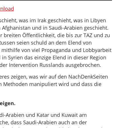
benutzen,
nload
um
eschieht, was im Irak geschieht, was in Libyen
die
n Afghanistan und in Saudi-Arabien geschieht.
Lautstärke
 breiten Öffentlichkeit, die bis zur TAZ und zu
zu
 Russen seien schuld an dem Elend von
regeln.
 mithilfe von viel Propaganda und Lobbyarbeit
d in Syrien das einzige Elend in dieser Region
t der Intervention Russlands ausgebrochen.
res zeigen, was wir auf den NachDenkSeiten
n Methoden manipuliert wird und dass die
eigen.
udi-Arabien und Katar und Kuwait am
ache, dass Saudi-Arabien auch an der