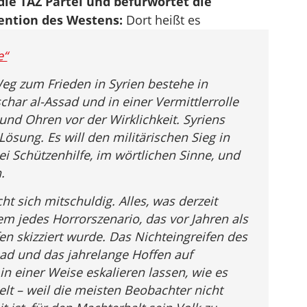
 die TAZ Partei und befürwortet die
vention des Westens:
Dort heißt es
e“
Weg zum Frieden in Syrien bestehe in
har al-Assad und in einer Vermittlerrolle
nd Ohren vor der Wirklichkeit. Syriens
Lösung. Es will den militärischen Sieg in
ei Schützenhilfe, im wörtlichen Sinne, und
.
t sich mitschuldig. Alles, was derzeit
tem jedes Horrorszenario, das vor Jahren als
n skizziert wurde. Das Nichteingreifen des
ad und das jahrelange Hoffen auf
n einer Weise eskalieren lassen, wie es
lt – weil die meisten Beobachter nicht