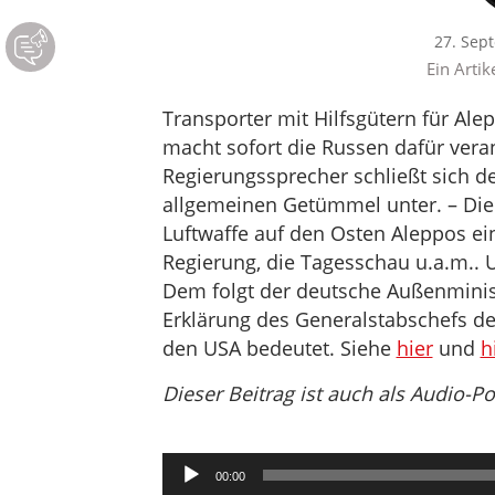
27. Sep
Ein Artik
Transporter mit Hilfsgütern für Al
macht sofort die Russen dafür vera
Regierungssprecher schließt sich 
allgemeinen Getümmel unter. – Die 
Luftwaffe auf den Osten Aleppos ei
Regierung, die Tagesschau u.a.m.. U
Dem folgt der deutsche Außenminist
Erklärung des Generalstabschefs de
den USA bedeutet. Siehe
hier
und
h
Dieser Beitrag ist auch als Audio-P
Audio-
00:00
Player