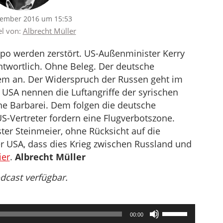
tember 2016 um 15:53
el von:
Albrecht Müller
eppo werden zerstört. US-Außenminister Kerry
ntwortlich. Ohne Beleg. Der deutsche
dem an. Der Widerspruch der Russen geht im
USA nennen die Luftangriffe der syrischen
ne Barbarei. Dem folgen die deutsche
S-Vertreter fordern eine Flugverbotszone.
er Steinmeier, ohne Rücksicht auf die
r USA, dass dies Krieg zwischen Russland und
ier
.
Albrecht Müller
odcast verfügbar.
Pfeiltasten
00:00
Hoch/Runter