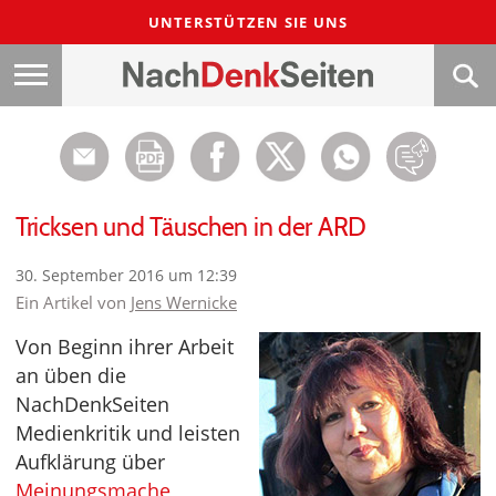
UNTERSTÜTZEN SIE UNS
Tricksen und Täuschen in der ARD
30. September 2016 um 12:39
Ein Artikel von
Jens Wernicke
Von Beginn ihrer Arbeit
an üben die
NachDenkSeiten
Medienkritik und leisten
Aufklärung über
Meinungsmache
,