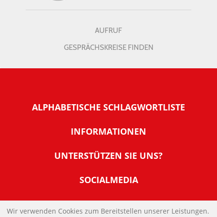
AUFRUF
GESPRÄCHSKREISE FINDEN
ALPHABETISCHE SCHLAGWORTLISTE
INFORMATIONEN
Warum NachDenkSeiten
UNTERSTÜTZEN SIE UNS?
Wer steckt dahinter
Der Förderverein: IQM
SOCIALMEDIA
Tipps zur Nutzung der NachDenkSeiten
Allgemeine Spendeninformationen
Banner und E-Mail-Signaturen
IMPRESSUM
Werden Sie Fördermitglied
Wir verwenden Cookies zum Bereitstellen unserer Leistungen.
Links