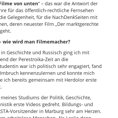
Filme von unten
“ – das war die Antwort der
re für das öffentlich-rechtliche Fernsehen
die Gelegenheit, für die NachDenkSeiten mit
en, deren neuester Film „Der marktgerechte
geht.
h – wie wird man Filmemacher?
in Geschichte und Russisch ging ich mit
d der Perestroika-Zeit an die
dentin war ich politisch sehr engagiert, fand
 Umbruch kennenzulernen und konnte mich
te ich bereits gemeinsam mit Herdolor erste
.
 meines Studiums der Politik, Geschichte,
istik erste Videos gedreht. Bildungs- und
ASTA-Vorsitzender in Marburg sehr am Herzen.