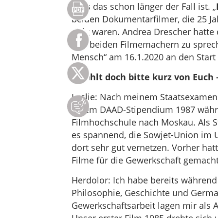
dass das schon länger der Fall ist. „
beiden Dokumentarfilmer, die 25 Jah
tätig waren. Andrea Drescher hatte 
den beiden Filmemachern zu sprech
Mensch“ am 16.1.2020 an den Start 
Erzählt doch bitte kurz von Euc
Leslie: Nach meinem Staatsexamen 
einem DAAD-Stipendium 1987 währen
Filmhochschule nach Moskau. Als Stu
es spannend, die Sowjet-Union im
dort sehr gut vernetzen. Vorher hat
Filme für die Gewerkschaft gemacht
Herdolor: Ich habe bereits während
Philosophie, Geschichte und German
Gewerkschaftsarbeit lagen mir als 