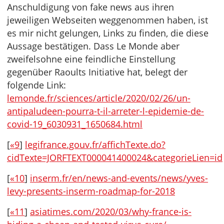
Anschuldigung von fake news aus ihren
jeweiligen Webseiten weggenommen haben, ist
es mir nicht gelungen, Links zu finden, die diese
Aussage bestätigen. Dass Le Monde aber
zweifelsohne eine feindliche Einstellung
gegenüber Raoults Initiative hat, belegt der
folgende Link:
lemonde.fr/sciences/article/2020/02/26/un-
antipaludeen-pourra-t-il-arreter-l-epidemie-de-
covid-19_6030931_1650684.html
[
«9
]
legifrance.gouv.fr/affichTexte.do?
cidTexte=JORFTEXT000041400024&categorieLien=id
[
«10
]
inserm.fr/en/news-and-events/news/yves-
levy-presents-inserm-roadmap-for-2018
[
«11
]
asiatimes.com/2020/03/why-france-is-