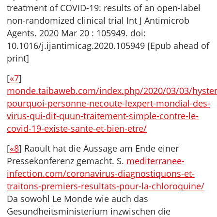
treatment of COVID-19: results of an open-label
non-randomized clinical trial Int J Antimicrob
Agents. 2020 Mar 20 : 105949. doi:
10.1016/j.ijantimicag.2020.105949 [Epub ahead of
print]
[
«7
]
monde.taibaweb.com/index.php/2020/03/03/hyster
pourquoi-personne-necoute-lexpert-mondial-des-
virus-qui-dit-quun-traitement-simple-contre-le-
covid-19-existe-sante-et-bien-etre/
[
«8
] Raoult hat die Aussage am Ende einer
Pressekonferenz gemacht. S.
mediterranee-
infection.com/coronavirus-diagnostiquons-et-
traitons-premiers-resultats-pour-la-chloroquine/
Da sowohl Le Monde wie auch das
Gesundheitsministerium inzwischen die