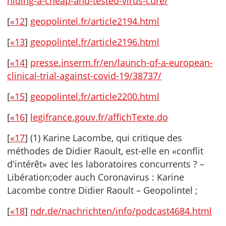
hiding-a-cheap-and-tested-virus-cure/
[
«12
]
geopolintel.fr/article2194.html
[
«13
]
geopolintel.fr/article2196.html
[
«14
]
presse.inserm.fr/en/launch-of-a-european-
clinical-trial-against-covid-19/38737/
[
«15
]
geopolintel.fr/article2200.html
[
«16
]
legifrance.gouv.fr/affichTexte.do
[
«17
] (1) Karine Lacombe, qui critique des
méthodes de Didier Raoult, est-elle en «conflit
d'intérêt» avec les laboratoires concurrents ? –
Libération;oder auch Coronavirus : Karine
Lacombe contre Didier Raoult – Geopolintel ;
[
«18
]
ndr.de/nachrichten/info/podcast4684.html