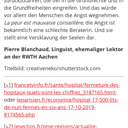
zurückzufahren, die tief in die Grundrechte und in
die Grundfreiheiten eingreifen. Und das würde
vor allem den Menschen die Angst wegnehmen.
La peur est mauvaise conseillère
, die Angst ist
bekanntlich eine schlechte Beraterin. Und sie
stellt eine Versklavung der Seelen dar.
Pierre Blanchaud, Linguist, ehemaliger Lektor
an der RWTH Aachen
Titelbild: creativeneko/shutterstock.com
[
«1
]
francetvinfo.fr/sante/hopital/fermeture-des-
hopitaux-quels-sont-les-chiffres_3187165.html
;
oder
leparisien.fr/economie/hopital-17-500-lits-
de-nuit-fermes-en-six-ans-17-10-2019-
8174565.php
[
«2
]
lesechos.fr/pme-regions/actualite-