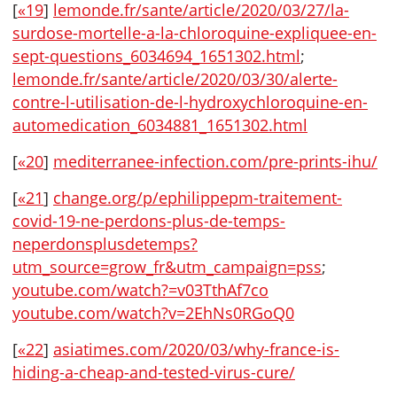
[
«19
]
lemonde.fr/sante/article/2020/03/27/la-
surdose-mortelle-a-la-chloroquine-expliquee-en-
sept-questions_6034694_1651302.html
;
lemonde.fr/sante/article/2020/03/30/alerte-
contre-l-utilisation-de-l-hydroxychloroquine-en-
automedication_6034881_1651302.html
[
«20
]
mediterranee-infection.com/pre-prints-ihu/
[
«21
]
change.org/p/ephilippepm-traitement-
covid-19-ne-perdons-plus-de-temps-
neperdonsplusdetemps?
utm_source=grow_fr&utm_campaign=pss
;
youtube.com/watch?=v03TthAf7co
youtube.com/watch?v=2EhNs0RGoQ0
[
«22
]
asiatimes.com/2020/03/why-france-is-
hiding-a-cheap-and-tested-virus-cure/