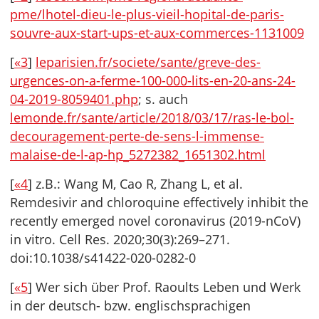
pme/lhotel-dieu-le-plus-vieil-hopital-de-paris-
souvre-aux-start-ups-et-aux-commerces-1131009
[
«3
]
leparisien.fr/societe/sante/greve-des-
urgences-on-a-ferme-100-000-lits-en-20-ans-24-
04-2019-8059401.php
; s. auch
lemonde.fr/sante/article/2018/03/17/ras-le-bol-
decouragement-perte-de-sens-l-immense-
malaise-de-l-ap-hp_5272382_1651302.html
[
«4
] z.B.: Wang M, Cao R, Zhang L, et al.
Remdesivir and chloroquine effectively inhibit the
recently emerged novel coronavirus (2019-nCoV)
in vitro. Cell Res. 2020;30(3):269–271.
doi:10.1038/s41422-020-0282-0
[
«5
] Wer sich über Prof. Raoults Leben und Werk
in der deutsch- bzw. englischsprachigen