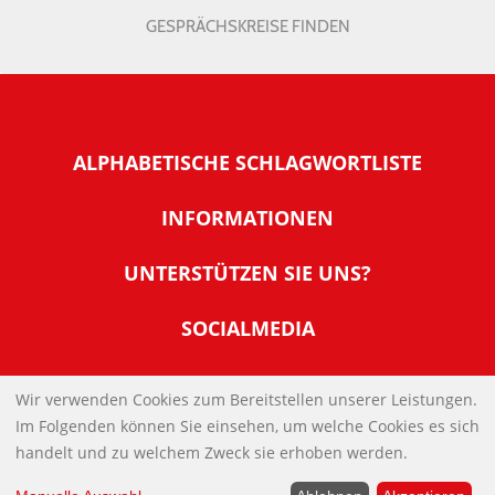
GESPRÄCHSKREISE FINDEN
ALPHABETISCHE SCHLAGWORTLISTE
INFORMATIONEN
Warum NachDenkSeiten
UNTERSTÜTZEN SIE UNS?
Wer steckt dahinter
Der Förderverein: IQM
SOCIALMEDIA
Tipps zur Nutzung der NachDenkSeiten
Allgemeine Spendeninformationen
Banner und E-Mail-Signaturen
IMPRESSUM
Werden Sie Fördermitglied
Wir verwenden Cookies zum Bereitstellen unserer Leistungen.
Links
Im Folgenden können Sie einsehen, um welche Cookies es sich
Spenden Sie Online
DATENSCHUTZERKLÄRUNG
Kontakt
handelt und zu welchem Zweck sie erhoben werden.
Impressum