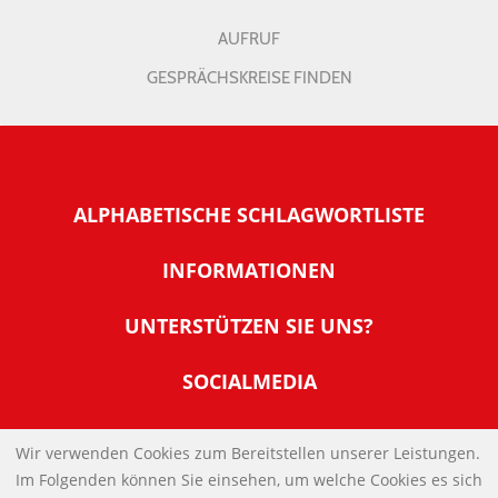
AUFRUF
GESPRÄCHSKREISE FINDEN
ALPHABETISCHE SCHLAGWORTLISTE
INFORMATIONEN
Warum NachDenkSeiten
UNTERSTÜTZEN SIE UNS?
Wer steckt dahinter
Der Förderverein: IQM
SOCIALMEDIA
Tipps zur Nutzung der NachDenkSeiten
Allgemeine Spendeninformationen
Banner und E-Mail-Signaturen
IMPRESSUM
Werden Sie Fördermitglied
Wir verwenden Cookies zum Bereitstellen unserer Leistungen.
Links
Im Folgenden können Sie einsehen, um welche Cookies es sich
Spenden Sie Online
DATENSCHUTZERKLÄRUNG