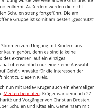
f Bildung wurde wie viele andere Grundrechte
nd entkernt. Außerdem werden die nicht
len Schulen streng fortgeführt. Die am
offene Gruppe ist somit am besten „geschützt“
.
he Stimmen zum Umgang mit Kindern aus
 kaum gehört, denn es sind ja keine
is des extremen, auf ein einziges
s hat offensichtlich nur eine kleine Auswahl
uf Gehör. Anwälte für die Interessen der
t nicht zu diesem Kreis.
sich nun mit Detlev Krüger auch ein ehemaliger
ie
Medien berichten
: Krüger war demnach 27
Charité und Vorgänger von Christian Drosten.
e über Schulen und Kitas ein. Gemeinsam mit