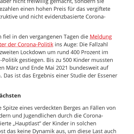
ber nicht freiwillig gemacht, sondern sie
zu
ahlen einen hohen Preis für das vergiftete
regeln.
ruktive und nicht evidenzbasierte Corona-
 fiel in den vergangenen Tagen die
Meldung
er der Corona-Politik
ins Auge: Die Fallzahl
 zweiten Lockdown um rund 400 Prozent im
a-Politik gestiegen. Bis zu 500 Kinder mussten
hen März und Ende Mai 2021 bundesweit auf
 Das ist das Ergebnis einer Studie der Essener
wächsten
e Spitze eines verdeckten Berges an Fällen von
dern und Jugendlichen durch die Corona-
tierte „Hauptlast“ der Kinder in solchen
löst das keine Dynamik aus, um diese Last auch