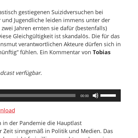
astisch gestiegenen Suizidversuchen bei
r und Jugendliche leiden immens unter der
zwei Jahren ernten sie dafür (bestenfalls)
se Gleichgültigkeit ist skandalös. Die für das
nsmut verantwortlichen Akteure dürfen sich in
nünftig“ fühlen. Ein Kommentar von
Tobias
odcast verfügbar.
Pfeiltasten
00:00
Hoch/Runter
benutzen,
nload
um
 in der Pandemie die Hauptlast
die
 Zeit sinngemäß in Politik und Medien. Das
Lautstärke