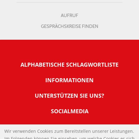
AUFRUF
GESPRÄCHSKREISE FINDEN
ALPHABETISCHE SCHLAGWORTLISTE
INFORMATIONEN
Warum NachDenkSeiten
UNTERSTÜTZEN SIE UNS?
Wer steckt dahinter
Der Förderverein: IQM
SOCIALMEDIA
Tipps zur Nutzung der NachDenkSeiten
Allgemeine Spendeninformationen
Banner und E-Mail-Signaturen
IMPRESSUM
Werden Sie Fördermitglied
Wir verwenden Cookies zum Bereitstellen unserer Leistungen.
Links
Im Folgenden können Sie einsehen, um welche Cookies es sich