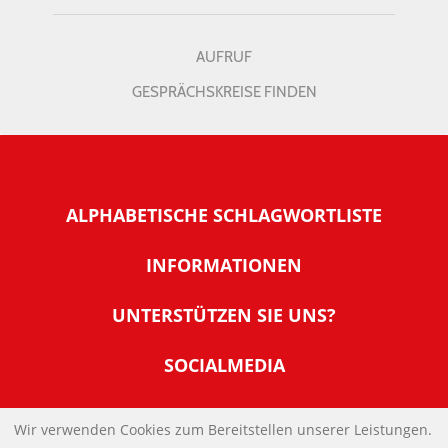
AUFRUF
GESPRÄCHSKREISE FINDEN
ALPHABETISCHE SCHLAGWORTLISTE
INFORMATIONEN
Warum NachDenkSeiten
UNTERSTÜTZEN SIE UNS?
Wer steckt dahinter
Der Förderverein: IQM
SOCIALMEDIA
Tipps zur Nutzung der NachDenkSeiten
Allgemeine Spendeninformationen
Banner und E-Mail-Signaturen
IMPRESSUM
Werden Sie Fördermitglied
Wir verwenden Cookies zum Bereitstellen unserer Leistungen.
Links