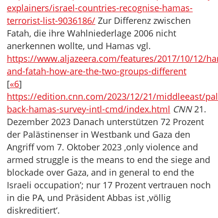
explainers/israel-countries-recognise-hamas-
terrorist-list-9036186/
Zur Differenz zwischen
Fatah, die ihre Wahlniederlage 2006 nicht
anerkennen wollte, und Hamas vgl.
https://www.aljazeera.com/features/2017/10/12/h
and-fatah-how-are-the-two-groups-different
[
«6
]
https://edition.cnn.com/2023/12/21/middleeast/pal
back-hamas-survey-intl-cmd/index.html
CNN
21.
Dezember 2023 Danach unterstützen 72 Prozent
der Palästinenser in Westbank und Gaza den
Angriff vom 7. Oktober 2023 ‚only violence and
armed struggle is the means to end the siege and
blockade over Gaza, and in general to end the
Israeli occupation’; nur 17 Prozent vertrauen noch
in die PA, und Präsident Abbas ist ‚völlig
diskreditiert‘.