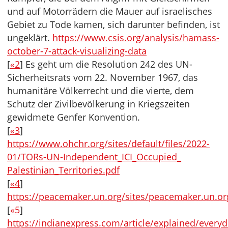
und auf Motorrädern die Mauer auf israelisches
Gebiet zu Tode kamen, sich darunter befinden, ist
ungeklärt.
https://www.csis.org/analysis/hamass-
october-7-attack-visualizing-data
[
«2
] Es geht um die Resolution 242 des UN-
Sicherheitsrats vom 22. November 1967, das
humanitäre Völkerrecht und die vierte, dem
Schutz der Zivilbevölkerung in Kriegszeiten
gewidmete Genfer Konvention.
[
«3
]
https://www.ohchr.org/sites/default/files/2022-
01/TORs-UN-Independent_ICI_Occupied_
Palestinian_Territories.pdf
[
«4
]
https://peacemaker.un.org/sites/peacemaker.un.o
[
«5
]
https://indianexpress.com/article/explained/everyd