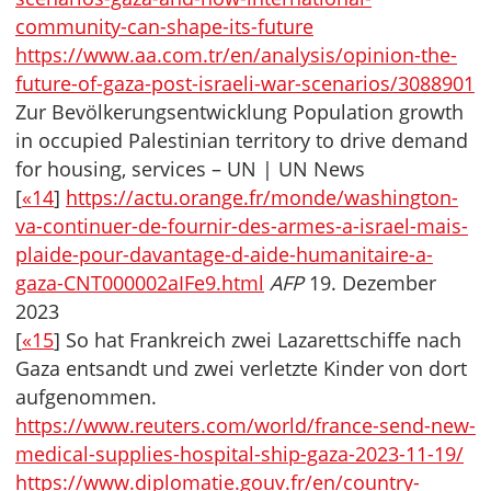
community-can-shape-its-future
https://www.aa.com.tr/en/analysis/opinion-the-
future-of-gaza-post-israeli-war-scenarios/3088901
Zur Bevölkerungsentwicklung Population growth
in occupied Palestinian territory to drive demand
for housing, services – UN | UN News
[
«14
]
https://actu.orange.fr/monde/washington-
va-continuer-de-fournir-des-armes-a-israel-mais-
plaide-pour-davantage-d-aide-humanitaire-a-
gaza-CNT000002aIFe9.html
AFP
19. Dezember
2023
[
«15
] So hat Frankreich zwei Lazarettschiffe nach
Gaza entsandt und zwei verletzte Kinder von dort
aufgenommen.
https://www.reuters.com/world/france-send-new-
medical-supplies-hospital-ship-gaza-2023-11-19/
https://www.diplomatie.gouv.fr/en/country-