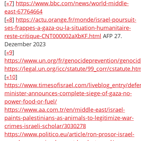
[
«7
]
https://www.bbc.com/news/world-middle-
east-67764664
[
«8
]
https://actu.orange.fr/monde/israel-poursuit-
ses-frappes-a-gaza-ou-la-situation-humanitaire-
reste-critique-CNT000002aXbKF.html
AFP 27.
Dezember 2023
[
«9
]
https://www.un.org/fr/genocideprevention/genocid
https://legal.un.org/icc/statute/99_corr/cstatute.ht
[
«10
]
https://www.timesofisrael.com/liveblog_entry/defe
minister-announces-complete-siege-of-gaza-no-
power-food-or-fuel/
https://www.aa.com.tr/en/middle-east/israel-
paints-palestinians-as-animals-to-legitimize-war-
crimes-israeli-scholar/3030278
https://www.politico.eu/article/ron-prosor-israel-