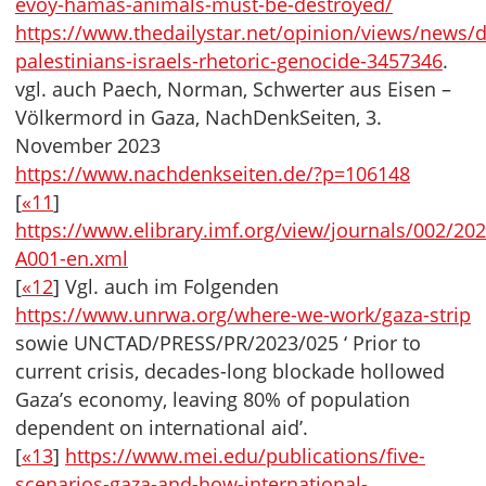
evoy-hamas-animals-must-be-destroyed/
https://www.thedailystar.net/opinion/views/news/
palestinians-israels-rhetoric-genocide-3457346
.
vgl. auch Paech, Norman, Schwerter aus Eisen –
Völkermord in Gaza, NachDenkSeiten, 3.
November 2023
https://www.nachdenkseiten.de/?p=106148
[
«11
]
https://www.elibrary.imf.org/view/journals/002/202
A001-en.xml
[
«12
] Vgl. auch im Folgenden
https://www.unrwa.org/where-we-work/gaza-strip
sowie UNCTAD/PRESS/PR/2023/025 ‘ Prior to
current crisis, decades-long blockade hollowed
Gaza’s economy, leaving 80% of population
dependent on international aid’.
[
«13
]
https://www.mei.edu/publications/five-
scenarios-gaza-and-how-international-