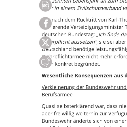
achtzehnten Lebensjahr an zum Dien
oder in einem Zivilschutzverband v
Der nach dem Rücktritt von Karl-Th
amtierende Verteidigungsminister 
deutschen Bundestag:
„Ich finde d
Wehrpflicht aussetzen“,
sie sei abe
Deutschland benötige leistungsfähi
Wehrpflichtarmee nicht mehr erford
noch konkret begründet.
Wesentliche Konsequenzen aus d
Verkleinerung der Bundeswehr und 
Berufsarmee
Quasi selbsterklärend war, dass ni
aber freiwillig weiterhin zur Verfügu
Bundeswehr änderte sich von einer