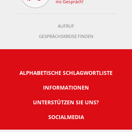
ins Gespräch!
AUFRUF
GESPRÄCHSKREISE FINDEN
ALPHABETISCHE SCHLAGWORTLISTE
INFORMATIONEN
Warum NachDenkSeiten
UNTERSTÜTZEN SIE UNS?
Wer steckt dahinter
Der Förderverein: IQM
SOCIALMEDIA
Tipps zur Nutzung der NachDenkSeiten
Allgemeine Spendeninformationen
Banner und E-Mail-Signaturen
IMPRESSUM