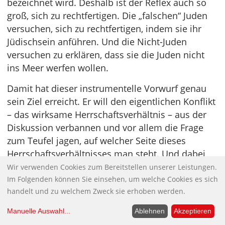
bezeichnet wird. Deshalb ist der Reflex auch so
groß, sich zu rechtfertigen. Die „falschen“ Juden
versuchen, sich zu rechtfertigen, indem sie ihr
Jüdischsein anführen. Und die Nicht-Juden
versuchen zu erklären, dass sie die Juden nicht
ins Meer werfen wollen.
Damit hat dieser instrumentelle Vorwurf genau
sein Ziel erreicht. Er will den eigentlichen Konflikt
– das wirksame Herrschaftsverhältnis – aus der
Diskussion verbannen und vor allem die Frage
zum Teufel jagen, auf welcher Seite dieses
Herrschaftsverhältnisses man steht. Und dabei
geht es nicht nur um eine politische Haltung,
Wir verwenden Cookies zum Bereitstellen unserer Leistungen.
sondern um die Rechtfertigung seiner eigenen
Im Folgenden können Sie einsehen, um welche Cookies es sich
handelt und zu welchem Zweck sie erhoben werden.
Inklusion. Denn selbstverständlich wissen viele,
dass der Israel-Palästina-Konflikt (der Krieg auf
Manuelle Auswahl
...
Ablehnen
Akzeptieren
dem Boden der Ukraine) auch der