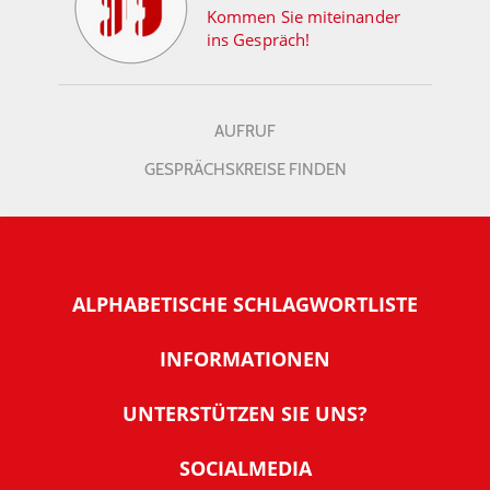
Kommen Sie miteinander
ins Gespräch!
AUFRUF
GESPRÄCHSKREISE FINDEN
ALPHABETISCHE SCHLAGWORTLISTE
INFORMATIONEN
Warum NachDenkSeiten
UNTERSTÜTZEN SIE UNS?
Wer steckt dahinter
Der Förderverein: IQM
SOCIALMEDIA
Tipps zur Nutzung der NachDenkSeiten