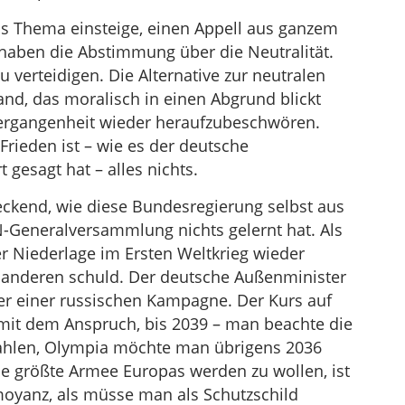
as Thema einsteige, einen Appell aus ganzem
e haben die Abstimmung über die Neutralität.
zu verteidigen. Die Alternative zur neutralen
and, das moralisch in einen Abgrund blickt
Vergangenheit wieder heraufzubeschwören.
Frieden ist – wie es der deutsche
 gesagt hat – alles nichts.
reckend, wie diese Bundesregierung selbst aus
N-Generalversammlung nichts gelernt hat. Als
 Niederlage im Ersten Weltkrieg wieder
 anderen schuld. Der deutsche Außenminister
r einer russischen Kampagne. Der Kurs auf
 mit dem Anspruch, bis 2039 – man beachte die
 Zahlen, Olympia möchte man übrigens 2036
e größte Armee Europas werden zu wollen, ist
moyanz, als müsse man als Schutzschild