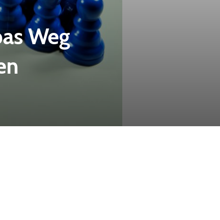
opas Weg
en