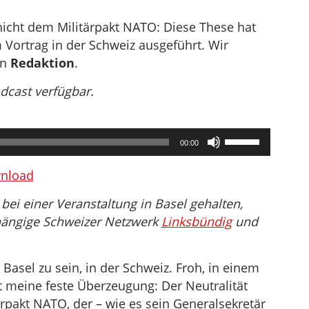
 nicht dem Militärpakt NATO: Diese These hat
 Vortrag in der Schweiz ausgeführt. Wir
on
Redaktion
.
odcast verfügbar.
Pfeiltasten
00:00
Hoch/Runter
benutzen,
nload
um
bei einer Veranstaltung in Basel gehalten,
die
hängige Schweizer Netzwerk
Linksbündig
und
Lautstärke
zu
regeln.
n Basel zu sein, in der Schweiz. Froh, in einem
st meine feste Überzeugung: Der Neutralität
ärpakt NATO, der – wie es sein Generalsekretär