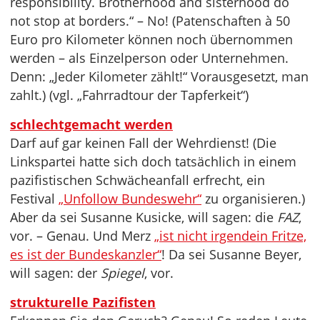
responsibility. Brotherhood and sisterhood do
not stop at borders.“ – No! (Patenschaften à 50
Euro pro Kilometer können noch übernommen
werden – als Einzelperson oder Unternehmen.
Denn: „Jeder Kilometer zählt!“ Vorausgesetzt, man
zahlt.) (vgl. „Fahrradtour der Tapferkeit“)
schlechtgemacht werden
Darf auf gar keinen Fall der Wehrdienst! (Die
Linkspartei hatte sich doch tatsächlich in einem
pazifistischen Schwächeanfall erfrecht, ein
Festival
„Unfollow Bundeswehr“
zu organisieren.)
Aber da sei Susanne Kusicke, will sagen: die
FAZ
,
vor. – Genau. Und Merz
„ist nicht irgendein Fritze,
es ist der Bundeskanzler“
! Da sei Susanne Beyer,
will sagen: der
Spiegel
, vor.
strukturelle Pazifisten