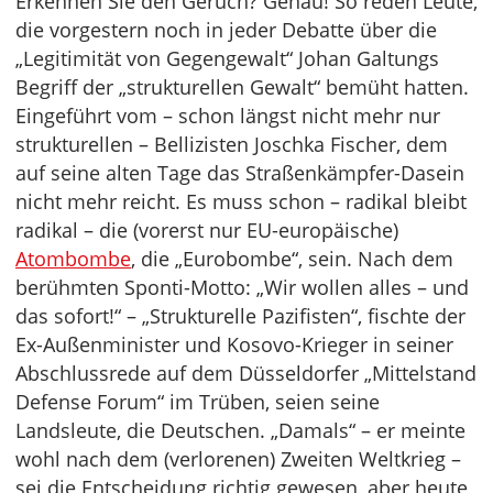
Erkennen Sie den Geruch? Genau! So reden Leute,
die vorgestern noch in jeder Debatte über die
„Legitimität von Gegengewalt“ Johan Galtungs
Begriff der „strukturellen Gewalt“ bemüht hatten.
Eingeführt vom – schon längst nicht mehr nur
strukturellen – Bellizisten Joschka Fischer, dem
auf seine alten Tage das Straßenkämpfer-Dasein
nicht mehr reicht. Es muss schon – radikal bleibt
radikal – die (vorerst nur EU-europäische)
Atombombe
, die „Eurobombe“, sein. Nach dem
berühmten Sponti-Motto: „Wir wollen alles – und
das sofort!“ – „Strukturelle Pazifisten“, fischte der
Ex-Außenminister und Kosovo-Krieger in seiner
Abschlussrede auf dem Düsseldorfer „Mittelstand
Defense Forum“ im Trüben, seien seine
Landsleute, die Deutschen. „Damals“ – er meinte
wohl nach dem (verlorenen) Zweiten Weltkrieg –
sei die Entscheidung richtig gewesen, aber heute