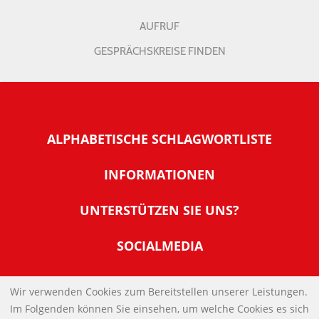
AUFRUF
GESPRÄCHSKREISE FINDEN
ALPHABETISCHE SCHLAGWORTLISTE
INFORMATIONEN
Warum NachDenkSeiten
UNTERSTÜTZEN SIE UNS?
Wer steckt dahinter
Der Förderverein: IQM
SOCIALMEDIA
Tipps zur Nutzung der NachDenkSeiten
Allgemeine Spendeninformationen
Banner und E-Mail-Signaturen
IMPRESSUM
Werden Sie Fördermitglied
Wir verwenden Cookies zum Bereitstellen unserer Leistungen.
Links
Im Folgenden können Sie einsehen, um welche Cookies es sich
Spenden Sie Online
DATENSCHUTZERKLÄRUNG