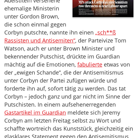
Adelstiteln versehene
ehemalige Ministerin
unter Gordon Brown,
die schon einmal gegen
Corbyn putschte, nannte ihn einen
„sch**ß
Rassisten und Antisemiten“
, der Parteivize Tom
Watson, auch er unter Brown Minister und
bekennender Putschist, drückte im Guardian
mächtig auf die Emotionen,
fabulierte
etwas von
der „ewigen Schande“, die der Antisemitismus
unter Corbyn der Partei zufügen würde und
forderte ihn auf, sofort tätig zu werden. Das tat
Corbyn – jedoch ganz und gar nicht im Sinne der
Putschisten. In einem aufsehenerregenden
Gastartikel im Guardian
meldete sich Jeremy
Corbyn am letzten Freitag selbst zu Wort und
schaffte wortreich das Kunststück, gleichzeitig ein
glasklares Statement gegen den Antisemitismus