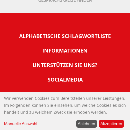
GESPRÄCHSKREISE FINDEN
ALPHABETISCHE SCHLAGWORTLISTE
INFORMATIONEN
Warum NachDenkSeiten
UNTERSTÜTZEN SIE UNS?
Wer steckt dahinter
Der Förderverein: IQM
SOCIALMEDIA
Tipps zur Nutzung der NachDenkSeiten
Allgemeine Spendeninformationen
Banner und E-Mail-Signaturen
IMPRESSUM
Werden Sie Fördermitglied
Wir verwenden Cookies zum Bereitstellen unserer Leistungen.
Links
Im Folgenden können Sie einsehen, um welche Cookies es sich
Spenden Sie Online
DATENSCHUTZERKLÄRUNG
Kontakt
handelt und zu welchem Zweck sie erhoben werden.
Impressum
Manuelle Auswahl
...
Ablehnen
Akzeptieren