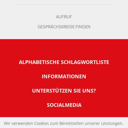
AUFRUF
GESPRÄCHSKREISE FINDEN
ALPHABETISCHE SCHLAGWORTLISTE
INFORMATIONEN
Warum NachDenkSeiten
UNTERSTÜTZEN SIE UNS?
Wer steckt dahinter
Der Förderverein: IQM
SOCIALMEDIA
Tipps zur Nutzung der NachDenkSeiten
Allgemeine Spendeninformationen
Banner und E-Mail-Signaturen
IMPRESSUM
Werden Sie Fördermitglied
Wir verwenden Cookies zum Bereitstellen unserer Leistungen.
Links