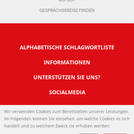
AUFRUF
GESPRÄCHSKREISE FINDEN
ALPHABETISCHE SCHLAGWORTLISTE
INFORMATIONEN
Warum NachDenkSeiten
UNTERSTÜTZEN SIE UNS?
Wer steckt dahinter
Der Förderverein: IQM
SOCIALMEDIA
Tipps zur Nutzung der NachDenkSeiten
Allgemeine Spendeninformationen
Banner und E-Mail-Signaturen
IMPRESSUM
Werden Sie Fördermitglied
Wir verwenden Cookies zum Bereitstellen unserer Leistungen.
Links
Im Folgenden können Sie einsehen, um welche Cookies es sich
Spenden Sie Online
DATENSCHUTZERKLÄRUNG
Kontakt
handelt und zu welchem Zweck sie erhoben werden.