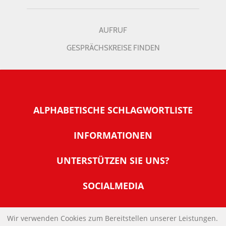
AUFRUF
GESPRÄCHSKREISE FINDEN
ALPHABETISCHE SCHLAGWORTLISTE
INFORMATIONEN
Warum NachDenkSeiten
UNTERSTÜTZEN SIE UNS?
Wer steckt dahinter
Der Förderverein: IQM
SOCIALMEDIA
Tipps zur Nutzung der NachDenkSeiten
Allgemeine Spendeninformationen
Banner und E-Mail-Signaturen
IMPRESSUM
Werden Sie Fördermitglied
Wir verwenden Cookies zum Bereitstellen unserer Leistungen.
Links