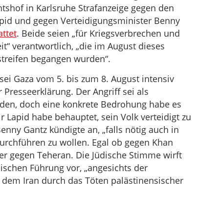
shof in Karlsruhe Strafanzeige gegen den
Lapid und gegen Verteidigungsminister Benny
attet
. Beide seien „für Kriegsverbrechen und
t“ verantwortlich, „die im August dieses
streifen begangen wurden“.
sei Gaza vom 5. bis zum 8. August intensiv
 Presseerklärung. Der Angriff sei als
orden, doch eine konkrete Bedrohung habe es
r Lapid habe behauptet, sein Volk verteidigt zu
nny Gantz kündigte an, „falls nötig auch in
durchführen zu wollen. Egal ob gegen Khan
der gegen Teheran. Die Jüdische Stimme wirft
lischen Führung vor, „angesichts der
dem Iran durch das Töten palästinensischer