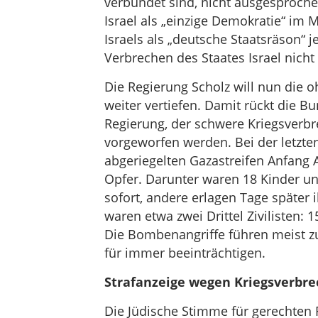
verbündet sind, nicht ausgesproche
Israel als „einzige Demokratie“ im M
Israels als „deutsche Staatsräson“ j
Verbrechen des Staates Israel nic
Die Regierung Scholz will nun die 
weiter vertiefen. Damit rückt die B
Regierung, der schwere Kriegsverb
vorgeworfen werden. Bei der letzte
abgeriegelten Gazastreifen Anfang A
Opfer. Darunter waren 18 Kinder un
sofort, andere erlagen Tage später 
waren etwa zwei Drittel Zivilisten:
Die Bombenangriffe führen meist zu
für immer beeinträchtigen.
Strafanzeige wegen Kriegsverbr
Die Jüdische Stimme für gerechten 