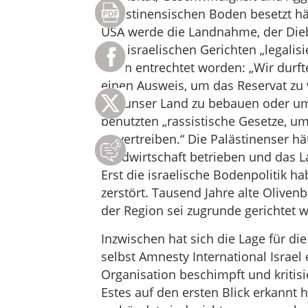
palästinensischen Boden besetzt hä
USA werde die Landnahme, der Dieb
und israelischen Gerichten „legalisi
seien entrechtet worden: „Wir durf
einen Ausweis, um das Reservat zu
um unser Land zu bebauen oder um 
benutzten „rassistische Gesetze, u
zu vertreiben.“ Die Palästinenser h
Landwirtschaft betrieben und das 
Erst die israelische Bodenpolitik h
zerstört. Tausend Jahre alte Oliven
der Region sei zugrunde gerichtet 
Inzwischen hat sich die Lage für die
selbst Amnesty International Israel 
Organisation beschimpft und kritisi
Estes auf den ersten Blick erkannt h