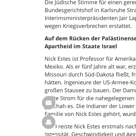
Die Jüdische Stimme für einen gere
Bundesgerichtshof in Karlsruhe Str
Interimsministerpräsidenten Jair L
wegen Kriegsverbrechen erstattet.
Auf dem Rücken der Palästinense
Apartheid im Staate Israel
Nick Estes ist Professor für Amerik
Mexiko. Als er fünf Jahre alt war, e
Missouri durch Süd-Dakota fließt, f
hätten. Ingenieure der US-Armee-Ko
großen Stausee zu bauen. Der Damm
sollte Strom für die nahegelegene
geschah es. Die Indianer der Lower
Familie von Nick Estes gehört, wurd
2019 reiste Nick Estes erstmals nach
Intensität, Geschwindigkeit und Aggr