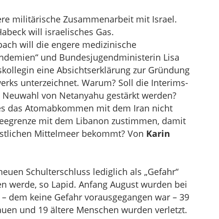
re militärische Zusammenarbeit mit Israel.
beck will israelisches Gas.
ach will die engere medizinische
andemien“ und Bundesjugendministerin Lisa
skollegin eine Absichtserklärung zur Gründung
erks unterzeichnet. Warum? Soll die Interims-
ne Neuwahl von Netanyahu gestärkt werden?
t es das Atomabkommen mit dem Iran nicht
er Seegrenze mit dem Libanon zustimmen, damit
östlichen Mittelmeer bekommt? Von
Karin
uen Schulterschluss lediglich als „Gefahr“
en werde, so Lapid. Anfang August wurden bei
n – dem keine Gefahr vorausgegangen war – 39
rauen und 19 ältere Menschen wurden verletzt.