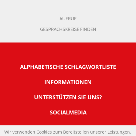
AUFRUF
GESPRÄCHSKREISE FINDEN
ALPHABETISCHE SCHLAGWORTLISTE
INFORMATIONEN
Warum NachDenkSeiten
UNTERSTÜTZEN SIE UNS?
Wer steckt dahinter
Der Förderverein: IQM
SOCIALMEDIA
Tipps zur Nutzung der NachDenkSeiten
Allgemeine Spendeninformationen
Banner und E-Mail-Signaturen
IMPRESSUM
Werden Sie Fördermitglied
Wir verwenden Cookies zum Bereitstellen unserer Leistungen.
Links