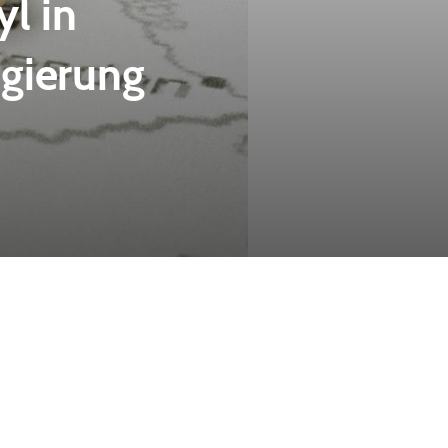
l in
gierung