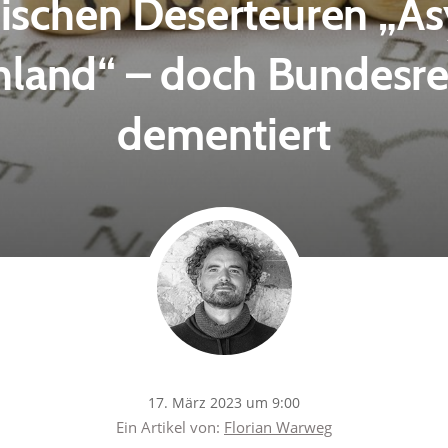
sischen Deserteuren „Asy
hland“ – doch Bundesre
dementiert
17. März 2023 um 9:00
Ein Artikel von:
Florian Warweg