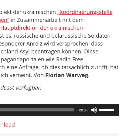
Projekt der ukrainischen
„Koordinierungsstelle
nen“
in Zusammenarbeit mit dem
„Hauptdirektion der ukrainischen
 ist es, russische und belarussische Soldaten
esonderer Anreiz wird versprochen, dass
tschland Asyl beantragen können. Diese
pagandaportalen wie Radio Free
 eine Anfrage, ob dies tatsächlich zutrifft, hat
lich verneint. Von
Florian Warweg
.
odcast verfügbar.
Pfeiltasten
00:00
Hoch/Runter
benutzen,
nload
um