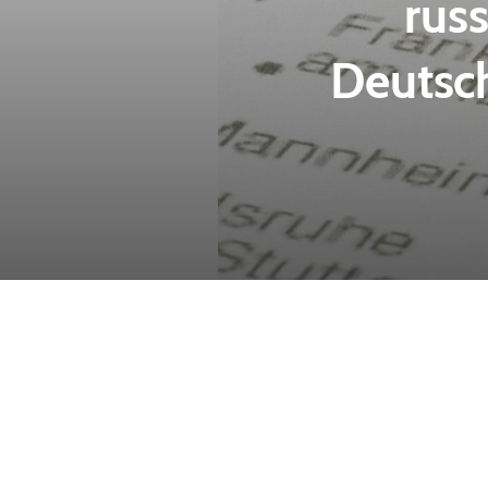
rus
Deutsc