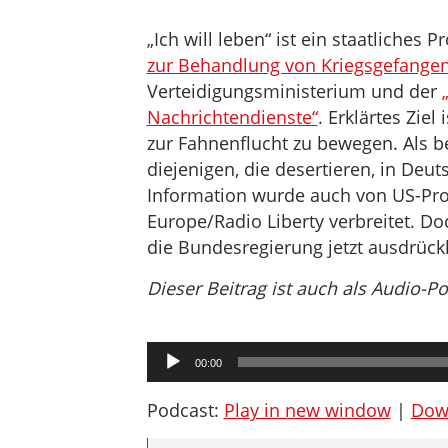
„Ich will leben“ ist ein staatliches 
zur Behandlung von Kriegsgefange
Verteidigungsministerium und der
Nachrichtendienste“
. Erklärtes Ziel
zur Fahnenflucht zu bewegen. Als b
diejenigen, die desertieren, in Deu
Information wurde auch von US-Pro
Europe/Radio Liberty verbreitet. Doch
die Bundesregierung jetzt ausdrück
Dieser Beitrag ist auch als Audio-P
Audio-
00:00
Player
Podcast:
Play in new window
|
Dow