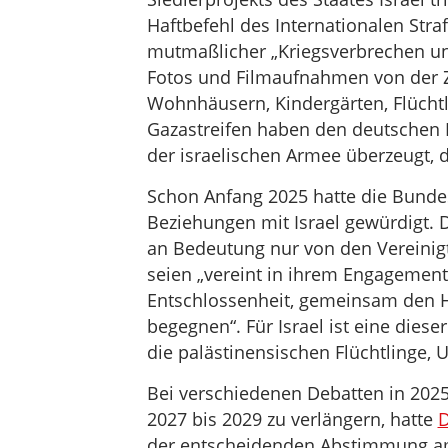
Haftbefehl des Internationalen Straf
mutmaßlicher „Kriegsverbrechen un
Fotos und Filmaufnahmen von der Zer
Wohnhäusern, Kindergärten, Flücht
Gazastreifen haben den deutschen I
der israelischen Armee überzeugt, da
Schon Anfang 2025 hatte die Bunde
Beziehungen mit Israel gewürdigt. D
an Bedeutung nur von den Vereinigt
seien „vereint in ihrem Engagemen
Entschlossenheit, gemeinsam den 
begegnen“. Für Israel ist eine dies
die palästinensischen Flüchtlinge,
Bei verschiedenen Debatten in 202
2027 bis 2029 zu verlängern, hatte
D
der entscheidenden Abstimmung am