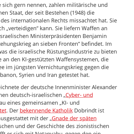
 sich gern nennen, zahlen militärische und
nen Staat, der seit Bestehen (1948) die
des internationalen Rechts missachtet hat. Sie
ch „verteidigen“ kann. Sie liefern Waffen an
 israelischen Ministerpräsidenten Benjamin
ehungskrieg an sieben Fronten“ befindet. Im
as die israelische Rüstungsindustrie zu bieten
e an den KI-gestützten Waffensystemen, die
mee im jüngsten Vernichtungskrieg gegen die
banon, Syrien und Iran getestet hat.
eichnete der deutsche Innenminister Alexander
nen deutsch-israelischen „
Cyber- und
bau eines gemeinsamen „KI- und
tet
. Der
bekennende Katholik
Dobrindt ist
usgestattet mit der „
Gnade der späten
chen und der Geschichte des zionistischen
rifft er sich mit Netanyahu, gegen den ein