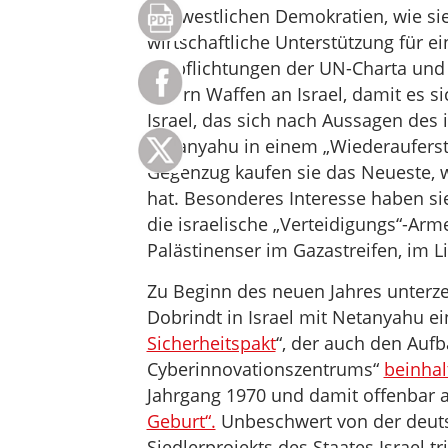
Die westlichen Demokratien, wie sie
wirtschaftliche Unterstützung für ei
Verpflichtungen der UN-Charta und 
liefern Waffen an Israel, damit es si
Israel, das sich nach Aussagen des
Netanyahu in einem „Wiederauferst
Gegenzug kaufen sie das Neueste, w
hat. Besonderes Interesse haben si
die israelische „Verteidigungs“-Ar
Palästinenser im Gazastreifen, im Li
Zu Beginn des neuen Jahres unterz
Dobrindt in Israel mit Netanyahu ei
Sicherheitspakt
“, der auch den Auf
Cyberinnovationszentrums“
beinhal
Jahrgang 1970 und damit offenbar a
Geburt“.
Unbeschwert von der deuts
Siedlerprojekts des Staates Israel t