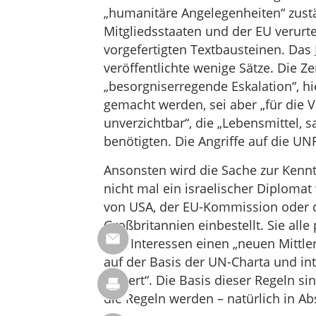
„humanitäre Angelegenheiten“ zustä
Mitgliedsstaaten und der EU verurte
vorgefertigten Textbausteinen. Das
veröffentlichte wenige Sätze. Die 
„besorgniserregende Eskalation“, h
gemacht werden, sei aber „für die 
unverzichtbar“, die „Lebensmittel,
benötigten. Die Angriffe auf die UN
Ansonsten wird die Sache zur Kenn
nicht mal ein israelischer Diplomat
von USA, der EU-Kommission oder d
Großbritannien einbestellt. Sie alle
ihre Interessen einen „neuen Mittle
auf der Basis der UN-Charta und in
basiert“. Die Basis dieser Regeln s
die Regeln werden – natürlich in Abs