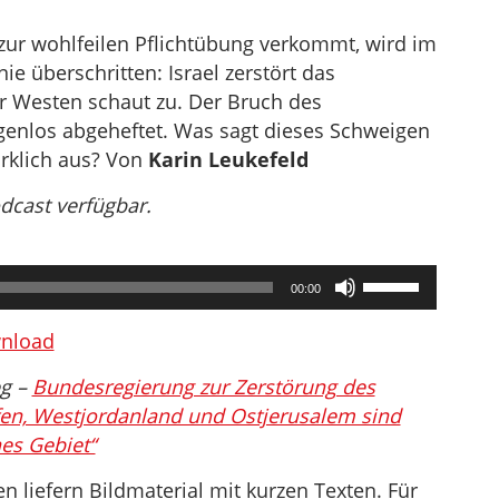
ur wohlfeilen Pflichtübung verkommt, wird im
ie überschritten: Israel zerstört das
 Westen schaut zu. Der Bruch des
lgenlos abgeheftet. Was sagt dieses Schweigen
irklich aus? Von
Karin Leukefeld
odcast verfügbar.
Pfeiltasten
00:00
Hoch/Runter
benutzen,
nload
um
eg –
Bundesregierung zur Zerstörung des
die
en, Westjordanland und Ostjerusalem sind
Lautstärke
hes Gebiet“
zu
regeln.
 liefern Bildmaterial mit kurzen Texten. Für