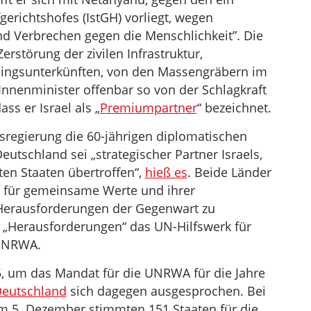
gerichtshofes (IstGH) vorliegt, wegen
d Verbrechen gegen die Menschlichkeit”. Die
störung der zivilen Infrastruktur,
lingsunterkünften, von den Massengräbern im
nnenminister offenbar so von der Schlagkraft
ss er Israel als „
Premiumpartner
“ bezeichnet.
sregierung die 60-jährigen diplomatischen
eutschland sei „strategischer Partner Israels,
en Staaten übertroffen“,
hieß es
. Beide Länder
t für gemeinsame Werte und ihrer
Herausforderungen der Gegenwart zu
er „Herausforderungen“ das UN-Hilfswerk für
 UNRWA.
5, um das Mandat für die UNRWA für die Jahre
eutschland
sich dagegen ausgesprochen. Bei
 5. Dezember stimmten 151 Staaten für die