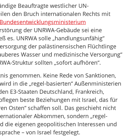
ndige Beauftragte westlicher UN-
ilen den Bruch internationalen Rechts mit
Bundesentwicklungsministerium
Zerstörung der UNRWA-Gebäude sei eine
ieß es. UNRWA solle „handlungsunfähig“
Versorgung der palästinensischen Flüchtlinge
 sauberes Wasser und medizinische Versorgung“
RWA-Struktur sollten „sofort aufhören“.
tnis genommen. Keine Rede von Sanktionen,
 wird in die „regel-basierten“ Außenministerien
en E3-Staaten Deutschland, Frankreich,
 pflegen beste Beziehungen mit Israel, das für
ren Osten“ schaffen soll. Das geschieht nicht
ternationaler Abkommen, sondern „regel-
ind die eigenen geopolitischen Interessen und
prache – von Israel festgelegt.