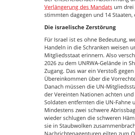
Verlängerung des Mandats
um drei 
stimmten dagegen und 14 Staaten, d
Die israelische Zerstörung
Für Israel ist es ohne Bedeutung, w
Handeln in die Schranken weisen un
Mitgliedsstaat erinnern. Also versch
2026 zu dem UNRWA-Gelände in She
Zugang. Das war ein Verstoß gegen 
Übereinkommen über die Vorrechte
Danach müssen die UN-Mitgliedsstaa
der Vereinten Nationen achten und s
Soldaten entfernten die UN-Fahne un
Mindestens zwei schwere Abrissba
wieder schlugen die schweren Hämm
sie in Staubwolken zusammenbrache
Nachrichtenagenturen eilten zum 