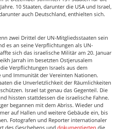
Jahre. 10 Staaten, darunter die USA und Israel,
arunter auch Deutschland, enthielten sich.
enn zwei Drittel der UN-Mitgliedsstaaten sein
d es an seine Verpflichtungen als UN-
affte sich das israelische Militär am 20. Januar
ikh Jarrah im besetzten Ostjerusalem
die Verpflichtungen Israels aus dem
 und Immunität der Vereinten Nationen.
ten die Unverletzlichkeit der Räumlichkeiten
chützen. Israel tat genau das Gegenteil. Die
d hissten stattdessen die israelische Fahne.
gger begannen mit dem Abriss. Wieder und
er auf Hallen und weitere Gebäude ein, bis
n. Fotografen und Reporter internationaler
Ort des Geschehens und
dokumentierten
die