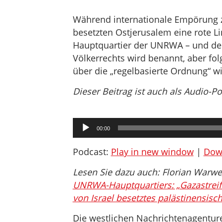
Während internationale Empörung z
besetzten Ostjerusalem eine rote Lin
Hauptquartier der UNRWA – und der
Völkerrechts wird benannt, aber fo
über die „regelbasierte Ordnung“ w
Dieser Beitrag ist auch als Audio-P
Audio-
00:00
Player
Podcast:
Play in new window
|
Dow
Lesen Sie dazu auch: Florian Warw
UNRWA-Hauptquartiers: „Gazastreif
von Israel besetztes palästinensisc
Die westlichen Nachrichtenagenturen