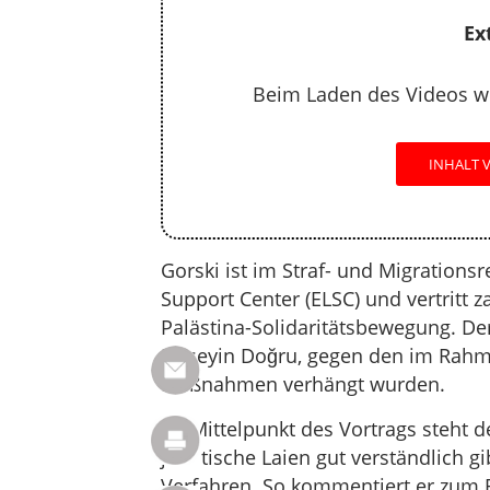
Ex
Beim Laden des Videos w
INHALT 
Gorski ist im Straf- und Migrationsr
Support Center (ELSC) und vertritt
Palästina-Solidaritätsbewegung. Der
Hüseyin Doğru, gegen den im Rahm
Maßnahmen verhängt wurden.
Im Mittelpunkt des Vortrags steht d
juristische Laien gut verständlich g
Verfahren. So kommentiert er zum B