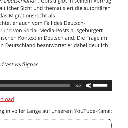
in Deutschland?“
. Gorski gibt in seinem Vortrag
ltlicher Sicht und thematisiert die autoritären
as Migrationsrecht als
chtet er auch vom Fall des Deutsch-
fgrund von Social-Media-Posts ausgebürgert
orischen Kontext in Deutschland. Die Frage im
in Deutschland beantwortet er dabei deutlich
odcast verfügbar.
Pfeiltasten
00:00
Hoch/Runter
benutzen,
nload
um
ng in voller Länge auf unserem YouTube-Kanal:
die
Lautstärke
zu