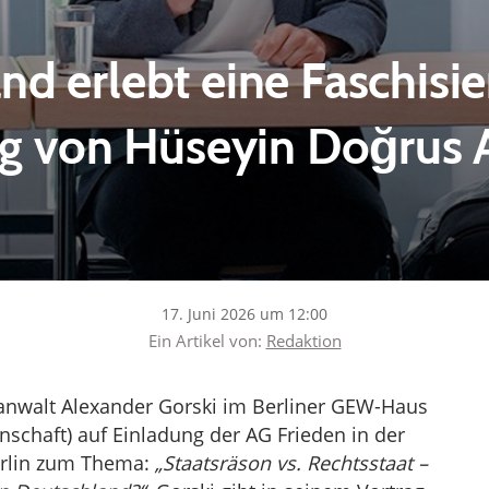
nd erlebt eine Faschisie
ag von Hüseyin Doğrus 
17. Juni 2026 um 12:00
Ein Artikel von:
Redaktion
sanwalt Alexander Gorski im Berliner GEW-Haus
schaft) auf Einladung der AG Frieden in der
erlin zum Thema:
„Staatsräson vs. Rechtsstaat –