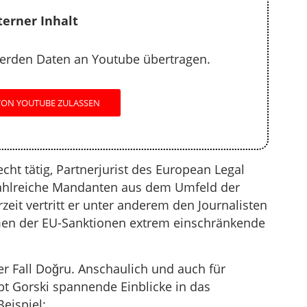
regeln.
terner Inhalt
erden Daten an Youtube übertragen.
VON YOUTUBE ZULASSEN
echt tätig, Partnerjurist des European Legal
 zahlreiche Mandanten aus dem Umfeld der
zeit vertritt er unter anderem den Journalisten
en der EU-Sanktionen extrem einschränkende
er Fall Doğru. Anschaulich und auch für
ibt Gorski spannende Einblicke in das
eispiel: