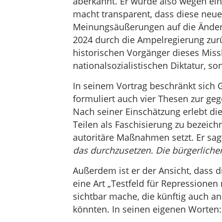
aberkannt. Er wurde also wegen ei
macht transparent, dass diese neue
Meinungsäußerungen auf die Änderu
2024 durch die Ampelregierung zurü
historischen Vorgänger dieses Missb
nationalsozialistischen Diktatur, s
In seinem Vortrag beschränkt sich Go
formuliert auch vier Thesen zur ge
Nach seiner Einschätzung erlebt die
Teilen als Faschisierung zu bezeich
autoritäre Maßnahmen setzt. Er sag
das durchzusetzen. Die bürgerliche
Außerdem ist er der Ansicht, dass d
eine Art „Testfeld für Repressione
sichtbar mache, die künftig auch an
könnten. In seinen eigenen Worten: