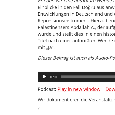
Erleben wir eine autoritäre Wende 
Einblicke in den Fall Doğru aus anwa
Entwicklungen in Deutschland und d
Repressionsinstrument. Hierzu beri
Palästinensers Abdallah A., der au
wurde und stellt dies in einen hist
Titel nach einer autoritären Wende 
mit „Ja“.
Dieser Beitrag ist auch als Audio-P
Audio-
00:00
Player
Podcast:
Play in new window
|
Dow
Wir dokumentieren die Veranstaltu