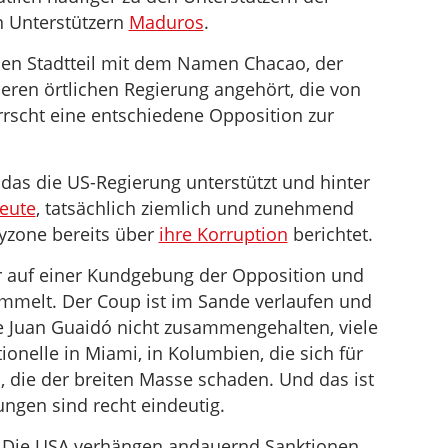
n Unterstützern
Maduros
.
hen Stadtteil mit dem Namen Chacao, der
eren örtlichen Regierung angehört, die von
errscht eine entschiedene Opposition zur
 das die US-Regierung unterstützt und hinter
eute
, tatsächlich ziemlich und zunehmend
ayzone bereits über
ihre Korruption
berichtet.
war auf einer Kundgebung der Opposition und
sammelt. Der Coup ist im Sande verlaufen und
e Juan Guaidó nicht zusammengehalten, viele
ionelle in Miami, in Kolumbien, die sich für
 die der breiten Masse schaden. Und das ist
ungen sind recht eindeutig.
Die USA verhängen andauernd Sanktionen,