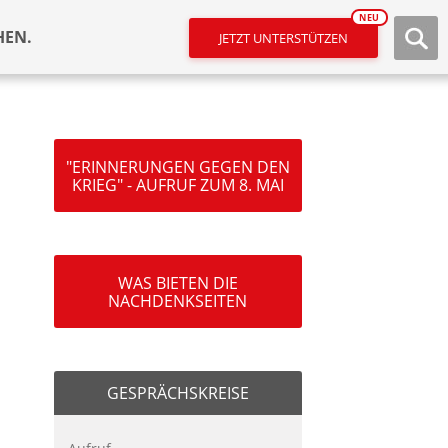
NEU
HEN.
JETZT UNTERSTÜTZEN
"ERINNERUNGEN GEGEN DEN
KRIEG" - AUFRUF ZUM 8. MAI
WAS BIETEN DIE
NACHDENKSEITEN
GESPRÄCHSKREISE