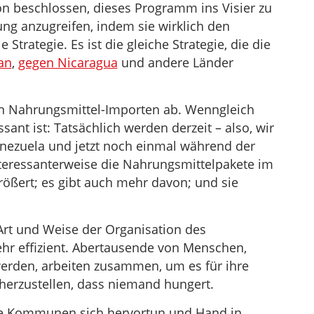
n beschlossen, dieses Programm ins Visier zu
ung anzugreifen, indem sie wirklich den
 Strategie. Es ist die gleiche Strategie, die die
an
,
gegen Nicaragua
und andere Länder
n Nahrungsmittel-Importen ab. Wenngleich
sant ist: Tatsächlich werden derzeit – also, wir
nezuela und jetzt noch einmal während der
eressanterweise die Nahrungsmittelpakete im
ßert; es gibt auch mehr davon; und sie
Art und Weise der Organisation des
hr effizient. Abertausende von Menschen,
t werden, arbeiten zusammen, um es für ihre
herzustellen, dass niemand hungert.
 die Kommunen sich hervortun und Hand in