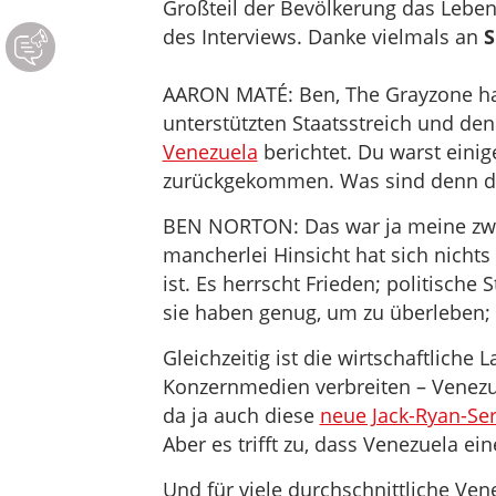
Großteil der Bevölkerung das Lebe
des Interviews. Danke vielmals an
S
AARON MATÉ: Ben, The Grayzone ha
unterstützten Staatsstreich und de
Venezuela
berichtet. Du warst eini
zurückgekommen. Was sind denn de
BEN NORTON: Das war ja meine zwei
mancherlei Hinsicht hat sich nichts
ist. Es herrscht Frieden; politische
sie haben genug, um zu überleben;
Gleichzeitig ist die wirtschaftliche
Konzernmedien verbreiten – Venezue
da ja auch diese
neue Jack-Ryan-Ser
Aber es trifft zu, dass Venezuela ei
Und für viele durchschnittliche Ven