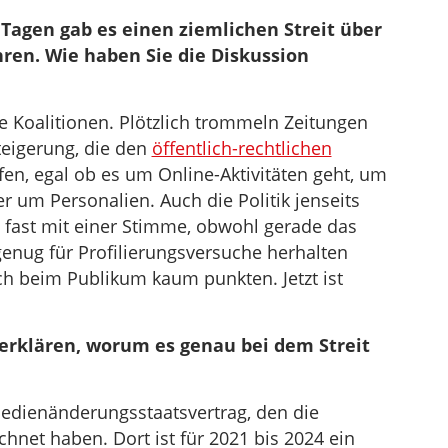
um
Tagen gab es einen ziemlichen Streit über
die
en. Wie haben Sie die Diskussion
Lautstärke
zu
regeln.
ue Koalitionen. Plötzlich trommeln Zeitungen
steigerung, die den
öffentlich-rechtlichen
en, egal ob es um Online-Aktivitäten geht, um
 um Personalien. Auch die Politik jenseits
 fast mit einer Stimme, obwohl gerade das
enug für Profilierungsversuche herhalten
ch beim Publikum kaum punkten. Jetzt ist
erklären, worum es genau bei dem Streit
edienänderungsstaatsvertrag, den die
hnet haben. Dort ist für 2021 bis 2024 ein