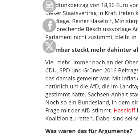
Rundfunkbeitrag von 18,36 Euro vo
dieser Staatsvertrag in Kraft treten
Landtage. Reiner Haseloff, Minister
entsprechende Beschlussvorlage A
Parlament nicht zustimmt, bleibt in 
Offenbar steckt mehr dahinter al
Viel mehr. Immer noch an der Oberf
CDU, SPD und Grünen 2016 Beitragssta
das damals gemeint war. Mit Inflat
natürlich um die AfD, die im Landt
gestimmt hätte. Sachsen-Anhalt sta
Noch so ein Bundesland, in dem eine
Frage mit der AfD stimmt.
Haseloff
h
Koalition zu retten. Dabei sind sei
Was waren das für Argumente?