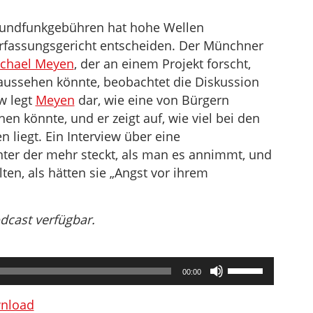
Rundfunkgebühren hat hohe Wellen
rfassungsgericht entscheiden. Der Münchner
chael Meyen
, der an einem Projekt forscht,
aussehen könnte, beobachtet die Diskussion
w legt
Meyen
dar, wie eine von Bürgern
n könnte, und er zeigt auf, wie viel bei den
 liegt. Ein Interview über eine
ter der mehr steckt, als man es annimmt, und
ten, als hätten sie „Angst vor ihrem
odcast verfügbar.
Pfeiltasten
00:00
Hoch/Runter
benutzen,
nload