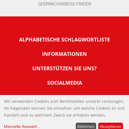
GESPRÄCHSKREISE FINDEN
ALPHABETISCHE SCHLAGWORTLISTE
INFORMATIONEN
Warum NachDenkSeiten
UNTERSTÜTZEN SIE UNS?
Wer steckt dahinter
Der Förderverein: IQM
SOCIALMEDIA
Tipps zur Nutzung der NachDenkSeiten
Allgemeine Spendeninformationen
Banner und E-Mail-Signaturen
IMPRESSUM
Werden Sie Fördermitglied
Wir verwenden Cookies zum Bereitstellen unserer Leistungen.
Links
Im Folgenden können Sie einsehen, um welche Cookies es sich
Spenden Sie Online
DATENSCHUTZERKLÄRUNG
Kontakt
handelt und zu welchem Zweck sie erhoben werden.
Impressum
Manuelle Auswahl
...
Ablehnen
Akzeptieren