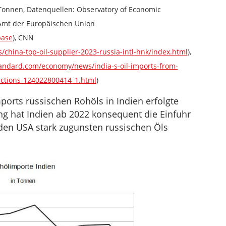
Tonnen, Datenquellen: Observatory of Economic
s Amt der Europäischen Union
base
), CNN
/china-top-oil-supplier-2023-russia-intl-hnk/index.html
),
andard.com/economy/news/india-s-oil-imports-from-
nctions-124022800414_1.html
)
ports russischen Rohöls in Indien erfolgte
ng hat Indien ab 2022 konsequent die Einfuhr
en USA stark zugunsten russischen Öls