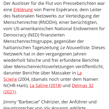
Der Auslöser für die Flut von Presseberichten war
eine
Erklärung
von Pierre Espérance, dem Leiter
des Nationalen Netzwerks zur Verteidigung der
Menschenrechte (RNDDH), einer berüchtigten,
vom US-amerikanischen National Endowment for
Democracy (NED) finanzierten
Menschenrechtsgruppe, gegenüber der
haitianischen Tageszeitung
Le Nouvelliste
. Dieses
Netzwerk hat in den vergangenen Jahren
wiederholt falsche und frei erfundene Berichte
über Menschenrechtsverletzungen veröffentlicht,
darunter Berichte über Massaker in
La
Scierie
(2004, (damals noch unter dem Namen
NCHR-Haiti),
La Saline (2018)
und
Delmas 32
(2021)
.
Jimmy “Barbecue” Chérizier, der Anführer und
Hauptsprecher von
Viv Ansanm
, erklärte