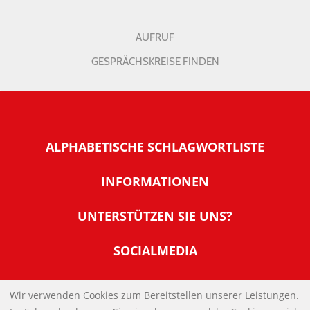
AUFRUF
GESPRÄCHSKREISE FINDEN
ALPHABETISCHE SCHLAGWORTLISTE
INFORMATIONEN
Warum NachDenkSeiten
UNTERSTÜTZEN SIE UNS?
Wer steckt dahinter
Der Förderverein: IQM
SOCIALMEDIA
Tipps zur Nutzung der NachDenkSeiten
Allgemeine Spendeninformationen
Banner und E-Mail-Signaturen
IMPRESSUM
Werden Sie Fördermitglied
Wir verwenden Cookies zum Bereitstellen unserer Leistungen.
Links