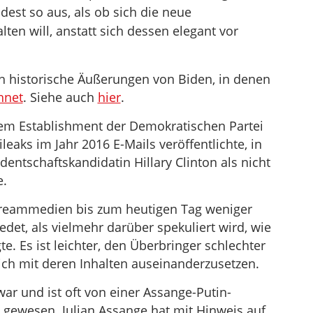
dest so aus, als ob sich die neue
lten will, anstatt sich dessen elegant vor
ch historische Äußerungen von Biden, in denen
hnet
. Siehe auch
hier
.
em Establishment der Demokratischen Partei
eaks im Jahr 2016 E-Mails veröffentlichte, in
entschaftskandidatin Hillary Clinton als nicht
e.
reammedien bis zum heutigen Tag weniger
edet, als vielmehr darüber spekuliert wird, wie
te. Es ist leichter, den Überbringer schlechter
sich mit deren Inhalten auseinanderzusetzen.
ar und ist oft von einer Assange-Putin-
gewesen. Julian Assange hat mit Hinweis auf