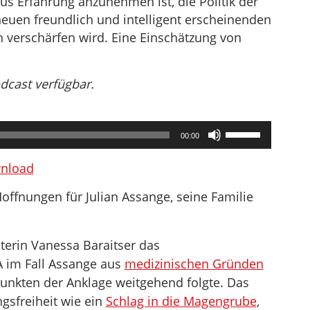
aus Erfahrung anzunehmen ist, die Politik der
neuen freundlich und intelligent erscheinenden
h verschärfen wird. Eine Einschätzung von
odcast verfügbar.
Pfeiltasten
00:00
Hoch/Runter
benutzen,
nload
um
offnungen für Julian Assange, seine Familie
die
Lautstärke
zu
hterin Vanessa Baraitser das
regeln.
 im Fall Assange aus
medizinischen Gründen
unkten der Anklage weitgehend folgte. Das
gsfreiheit wie ein
Schlag in die Magengrube
,