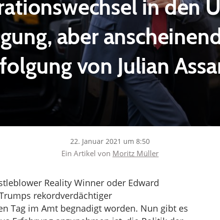
rationswechsel in den U
gung, aber anscheinend
folgung von Julian Ass
22. Januar 2021 um 8:50
Ein Artikel von
Moritz Müller
stleblower Reality Winner oder Edward
Trumps rekordverdächtiger
en Tag im Amt begnadigt worden. Nun gibt es