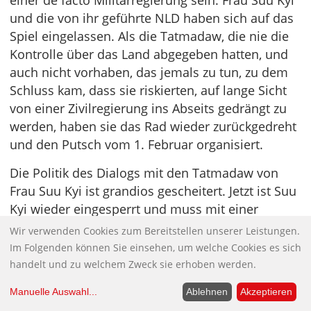
und die von ihr geführte NLD haben sich auf das
Spiel eingelassen. Als die Tatmadaw, die nie die
Kontrolle über das Land abgegeben hatten, und
auch nicht vorhaben, das jemals zu tun, zu dem
Schluss kam, dass sie riskierten, auf lange Sicht
von einer Zivilregierung ins Abseits gedrängt zu
werden, haben sie das Rad wieder zurückgedreht
und den Putsch vom 1. Februar organisiert.
Die Politik des Dialogs mit den Tatmadaw von
Frau Suu Kyi ist grandios gescheitert. Jetzt ist Suu
Kyi wieder eingesperrt und muss mit einer
möglichen lebenslangen Haftstrafe rechnen. Ihre
Wir verwenden Cookies zum Bereitstellen unserer Leistungen.
Unterstützer wurden festgenommen und gequält.
Im Folgenden können Sie einsehen, um welche Cookies es sich
Es bleibt nur noch die „traurige Erinnerung an
handelt und zu welchem Zweck sie erhoben werden.
eine zivile Regierung…, die den Erwartungen der
Manuelle Auswahl
...
Ablehnen
Akzeptieren
Menschen, die 2015 für die NLD gestimmt haben,