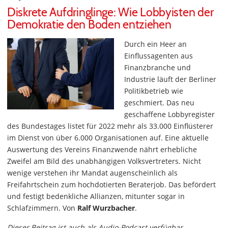
Diskrete Aufdringlinge: Wie Lobbyisten der
Demokratie den Boden entziehen
Durch ein Heer an
Einflussagenten aus
Finanzbranche und
Industrie läuft der Berliner
Politikbetrieb wie
geschmiert. Das neu
geschaffene Lobbyregister
des Bundestages listet für 2022 mehr als 33.000 Einflüsterer
im Dienst von über 6.000 Organisationen auf. Eine aktuelle
Auswertung des Vereins Finanzwende nährt erhebliche
Zweifel am Bild des unabhängigen Volksvertreters. Nicht
wenige verstehen ihr Mandat augenscheinlich als
Freifahrtschein zum hochdotierten Beraterjob. Das befördert
und festigt bedenkliche Allianzen, mitunter sogar in
Schlafzimmern. Von
Ralf Wurzbacher
.
Dieser Beitrag ist auch als Audio-Podcast verfügbar.