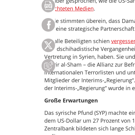
darüber gesprochen, wie die US-San
berichteten Medien
.
Beide stimmten überein, dass Dam
und eine strategische Partnerschaft
Für alle Beteiligten schien
vergesse
eine dschihadistische Vergangenheit
Vertretung in Syrien, haben. Sie und
Tahrir al-Sham – die Allianz zur Bef
internationalen Terrorlisten und unt
Mitglieder der Interims-„Regierung“
der Interims-„Regierung“ wurde in
Große Erwartungen
Das syrische Pfund (SYP) machte e
dem US-Dollar um 27 Prozent von 12
Zentralbank bildeten sich lange S