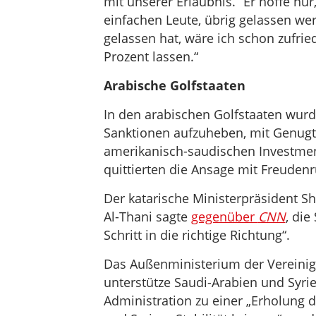
mit unserer Erlaubnis.“ Er hoffe nur
einfachen Leute, übrig gelassen we
gelassen hat, wäre ich schon zufri
Prozent lassen.“
Arabische Golfstaaten
In den arabischen Golfstaaten wurd
Sanktionen aufzuheben, mit Genu
amerikanisch-saudischen Investmen
quittierten die Ansage mit Freuden
Der katarische Ministerpräsident
Al-Thani sagte
gegenüber
CNN
, die
Schritt in die richtige Richtung“.
Das Außenministerium der Vereinig
unterstütze Saudi-Arabien und Syri
Administration zu einer „Erholung d