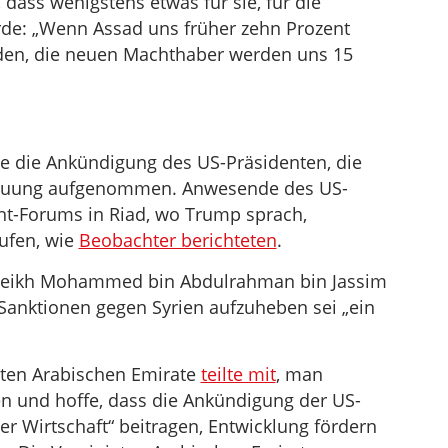
, dass wenigstens etwas für sie, für die
rde: „Wenn Assad uns früher zehn Prozent
eden, die neuen Machthaber werden uns 15
e die Ankündigung des US-Präsidenten, die
gtuung aufgenommen. Anwesende des US-
t-Forums in Riad, wo Trump sprach,
rufen, wie
Beobachter berichteten
.
 Sheikh Mohammed bin Abdulrahman bin Jassim
 Sanktionen gegen Syrien aufzuheben sei „ein
ten Arabischen Emirate
teilte mit
, man
en und hoffe, dass die Ankündigung der US-
er Wirtschaft“ beitragen, Entwicklung fördern